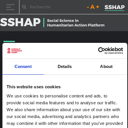
Diminuez la taille de la pol
Réinitialisez la t
Augmentez l
Passer au contenu
QG de New York2015-1543
Publié le
24 janvier 2017
(24 janvier 2017)
par
ssia_admin
Consent
Details
About
This website uses cookies
We use cookies to personalise content and ads, to
provide social media features and to analyse our traffic.
We also share information about your use of our site with
our social media, advertising and analytics partners who
may combine it with other information that you’ve provided