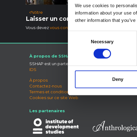
We use cookies to personalis
Navigation des articles
%titre
information about your use of
Laisser un commentaire
other information that you’ve
Vous devez
vous connecter
pour publier un commentai
Consent
Necessary
Selection
À propos de SSHAP
Connect
SSHAP est un partenariat hébergé par
Ciel bleu
IDS
LinkedIn
X
Deny
À propos
Forum 
Contactez-nous
Termes et conditions
Cookies sur ce site Web
Les partenaires