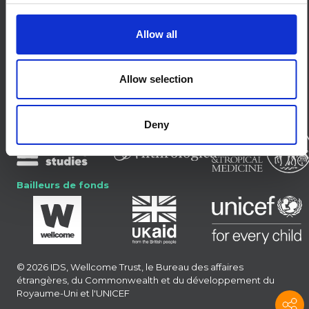
Cookies sur ce site Web
Allow all
Connecte-toi avec nous
Ciel bleu
LinkedIn
Allow selection
X
Forum SSHAP
Les partenaires
Deny
Bailleurs de fonds
© 2026 IDS, Wellcome Trust, le Bureau des affaires
étrangères, du Commonwealth et du développement du
Royaume-Uni et l'UNICEF