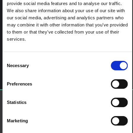
provide social media features and to analyse our traffic.
We also share information about your use of our site with
our social media, advertising and analytics partners who
may combine it with other information that you’ve provided
to them or that they’ve collected from your use of their
services.
Navigation des articles
Consent
%titre
Laisser un commentaire
Necessary
Selection
Vous devez
vous connecter
pour publier un commentaire.
Preferences
Statistics
À propos de SSHAP
SSHAP est un partenariat hébergé par
IDS
À propos
Marketing
Contactez-nous
Termes et conditions