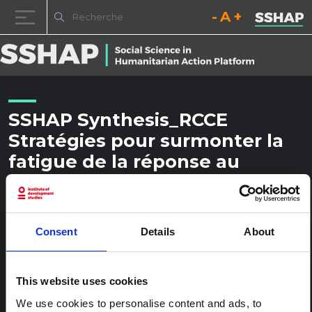
Diminuez la taille de la pol
Réinitialisez la t
Augmentez l
Passer au contenu
SSHAP Synthesis_RCCE
Stratégies pour surmonter la
fatigue de la réponse au
COVID-19 East Med et MENA AL
Publié le
18 novembre 2020
par
ssia_admin
Consent
Details
About
This website uses cookies
We use cookies to personalise content and ads, to