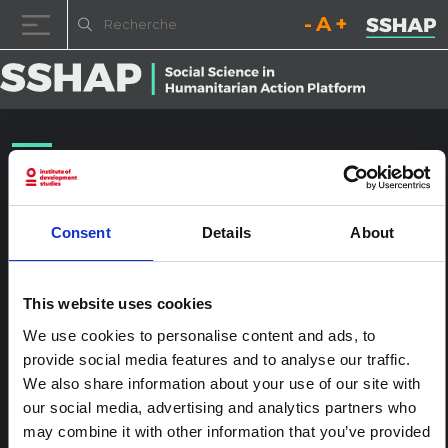
Diminuez la taille de la pol
Réinitialisez la t
Augmentez l
Passer au contenu
UKLA2014-04608
Publié le
23 janvier 2017
(23 janvier 2017)
par
ssia_admin
Consent
Details
About
This website uses cookies
We use cookies to personalise content and ads, to
provide social media features and to analyse our traffic.
We also share information about your use of our site with
our social media, advertising and analytics partners who
may combine it with other information that you’ve provided