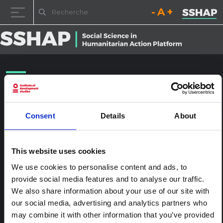
Diminuez la taille de la pol
Réinitialisez la t
Augmentez l
Passer au contenu
NYHQ2014-1800
Publié le
24 janvier 2017
(24 janvier 2017)
par
ssia_admin
Consent
Details
About
This website uses cookies
We use cookies to personalise content and ads, to
provide social media features and to analyse our traffic.
We also share information about your use of our site with
our social media, advertising and analytics partners who
may combine it with other information that you’ve provided