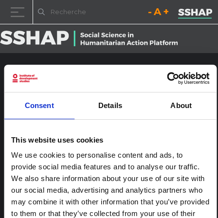
Diminuez la taille de la pol
Réinitialisez la t
Augmentez l
Passer au contenu
prisons v43
Publié le
9 juin 2020
par
ssia_admin
Consent
Details
About
This website uses cookies
We use cookies to personalise content and ads, to
provide social media features and to analyse our traffic.
We also share information about your use of our site with
our social media, advertising and analytics partners who
may combine it with other information that you’ve provided
Navigation des articles
%titre
Laisser un commentaire
to them or that they’ve collected from your use of their