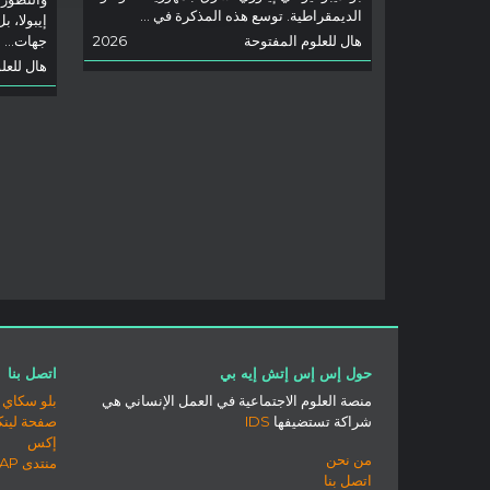
الديمقراطية. توسع هذه المذكرة في ...
إيبولا، ب
هال للعلوم المفتوحة
2026
جهات...
هال للعل
حول إس إس إتش إيه بي
اتصل بنا
منصة العلوم الاجتماعية في العمل الإنساني هي
بلو سكاي
شراكة تستضيفها
IDS
صفحة لينك
إكس
من نحن
منتدى SSHAP
اتصل بنا