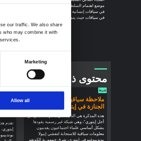
موضع اهتمام السلطات المحلية والوطنية ومجموعات المجتمع الت
في سياقات إنسانية أخرى، بالإضافة إلى أصحاب المصلحة الآخري
في سياقات حيث يتم إحباط البنى التحتية للبيانات بسبب فجوات ا
se our traffic. We also share
ers who may combine it with
 services.
Marketing
محتوى ذو صلة
شرط
شرط
ملاحظة سياقية: ممارسات
ملاحظ
Allow all
الجنازة في إيتوري
إيبولا
(2026)
هذه المذكرة هي الثانية التي ينتجها "التجمع من
أجل إيتوري"، وهي شبكة غير رسمية يقودها
تقدم هذه
بشكل أساسي علماء اجتماعيون يقدمون
إيتوري، ا
معلومات سياقية للاستجابة لتفشي إيبولا
بوندييبوغ
بونديبوغيو في إيتوري، شرق جمهورية الكونغو
والتطورا