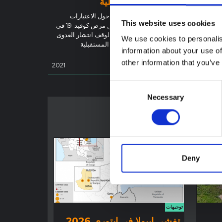
الموجات المستقبلية
يتناول هذا التقرير الموجز حول الاعتبارات
This website uses cookies
الرئيسية الموجة الثانية من مرض كوفيد-19 في
الهند ويوصي باتخاذ تدابير لوقف انتشار العدوى
We use cookies to personalis
بشكل أكبر ومنع الموجات المستقبلية
information about your use of
والاستعداد لها.
other information that you’ve
2021
SSHAP
Consent
Necessary
Selection
Deny
توجيهات
تفشي إيبولا في إيتوري 2026