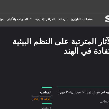
تبديل القائمة المنسدلة
استجابات الطوارئ
الزمالة
المراكز الإقليمية
المدونات والأخبار
موا
 الذكية وكوفيد-19: الآثار المترتبة على النظم البيئية
ادة في الهند
جاني غوش، إريك كاسبر، بريانكا ميهرا،
المواضيع
كوفيد-19
صحة
إنساني
المناطق