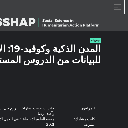
خطى الى المحتوى
توجيهات
المدن
للبيانات من الدروس المستف
المؤلفون:
جايديب غوبت، ساراث بابو إم جي، ديب
وآصف رضا
كاتب مشارك:
منصة العلوم الاجتماعية في العمل ال
نشرت:
2021