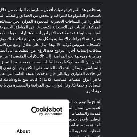
يستخلص هذا الموجز توصيات أفضل ممارسات البيانات من خلال ال
باستخدام التكنولوجيا للمراقبة والتحقق من الحقائق والتحكم المن
الطوارئ في السياقات الحضرية المحدودة الموارد. نحن نستخلص
الممكّنة بالبيانات في الاستجابة لكوفي
القياسية بالوباء. تعد مكافحة الأمراض أحد الاعتبارات طويلة الأ
يتم رقمنة الإجراءات الإنسانية بشكل متزايد. ومع ذلك، هناك رؤ
الاستجابة لفيروس كوفيد-19. وهذا يدل على نطاق 
سياقات إنسانية أخرى. تتراوح هذه الرؤى من التطلعات إلى أنظم
ومركزية وموجهة نحو المراقبة، إلى "الابتكارات المقتصدة" من
المدن. إن النظم الإيكولوجية للبيانات ليست محصنة ضد التمييز ب
والسياسي، ويمكن للتدخلات القائمة على التكنولوجيا أن تؤدي إ
ما هي أنواع التقنيات المناسبة، 2) ما إذا كان
اقتصاديًا واجتماعيًا، و3) التوازن بين المراقبة وال
جهة أخرى.
النتائج والتوصيات التي توصلنا إليها مستمدة من التعاون البحثي
العديد من المدن المشاركة في مهمة المدن الذكية التابعة لحكو
الوطني بإغلاق جميع التفاعلات العامة، بالإضافة إلى التفكير ا
المدينة بعد ستة أشهر من بدء تدخلات المكافحة. تم تنفيذها ل
المحلية الحضرية المكلفة بالاستجابة للجائحة، وللمجموعات المجت
About
العبء الثلاثي المتمثل في المرض، وضعف الدخل، والتهميش في بن