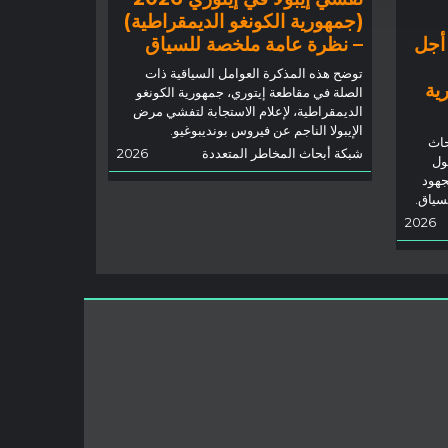
(جمهورية الكونغو الديمقراطية)
 أجل
– نظرة عامة ملخصة للسياق
توضح هذه المذكرة العوامل السياقية ذات
رية
الصلة في مقاطعة إيتوري، جمهورية الكونغو
الديمقراطية، لإعلام الاستجابة لتفشي مرض
الإيبولا الناجم عن فيروس بونديبوغيو.
حاث
شبكة أبحاث المخاطر المتعددة
2026
ول
جهود
لسياق.
2026