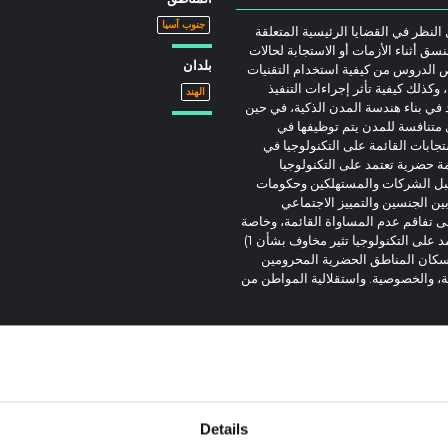
جنوب آسيا
نظر في القضايا الرئيسية المتعلقة
سق أثناء الأزمات أو الاستجابة لحالات
بلدان
 الدروس من كيفية استخدام التقنيات
د-19 في المناطق الحضرية، وكذلك كيفية تأثر إجراءات التنفيذ
الهند
مد في بناء هندسة المدن الذكية، في حين
ى متنافسة للمدن يتم توظيفها في
أوسع من الاستجابات القائمة على التكنولوجيا في
ة حضرية تعتمد على التكنولوجيا
 قبل الشركات والمستهلكين وحكومات
ين الجنسين والتمييز الاجتماعي
لى تفاقم عدم المساواة القائمة، وخاصة
في حالات الطوارئ. وبالتالي فإن تدخلات الصحة العامة التي تعتمد على التكنولوجيا تثير مخاوف بشأن 1)
ت تنتج نتائج شاملة لسكان المناطق الحضرية المحرومين
سيطرة من ناحية، والخصوصية. واستقلالية المواطن من
 لعدة سنوات مع السلطات البلدية عبر
مة الهند. وشمل ذلك الحوار مع سلطات
المدينة والسلطات الوطنية ذات الصلة في الأشهر التي سبقت جائحة كوفيد-19 وبمجرد اتخاذ القرار
لنقدي مع أصحاب المصلحة الرئيسيين في
أول مرة. هذا الموجز مخصص للسلطات
معية التي تمثل أولئك الذين يتحملون
Details
يات البيانات الرسمية. سيكون أيضًا