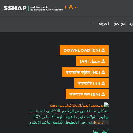
تقليل حجم الخط.
إعادة ضبط حجم الخط.
زيادة حجم الخط.
تبديل القائمة المنسدلة
رد
من نحن
العربية
DOWNLOAD [EN]
تحميل [AR]
डाउनलोड गर्नुहोस् [NE]
डाउनलोड [HI]
ডাউনলোড করুন [BN]
المكان: مستشفى بي إل كابور التذكاري، المدينة: ني
ودلهي، الولاية: دلهي، الدولة: الهند. 16 يناير 2021
يُظهر العاملون في الخطوط الأمامية التأكيد الإلكترو
More
...
ني في مكتب التسجيل قبل تلقي لقاح كوفيد 19 في
أنظر أيضا