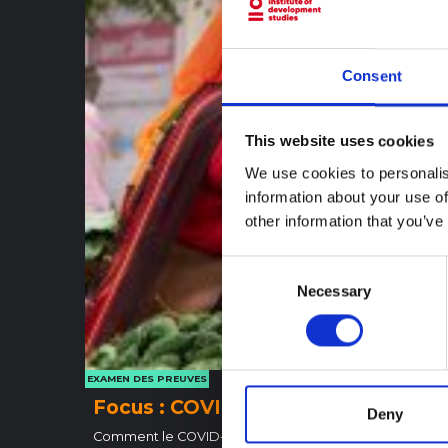
Consent
This website uses cookies
We use cookies to personalis
information about your use of
other information that you’ve
Consent
Necessary
Selection
EXAMEN DES PREUVES
Focus : COVID-19, incertitude, vulné
Deny
Comment le COVID-19 a recoupé et multiplié les incert