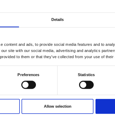
Details
e content and ads, to provide social media features and to analy
 our site with our social media, advertising and analytics partn
 provided to them or that they’ve collected from your use of their
Preferences
Statistics
rabilité et reprise en Inde
Allow selection
itudes existantes auxquelles sont confrontés différents groupes et 