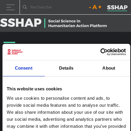
Diminuez la taille de la pol
Réinitialisez la t
Augmentez l
Passer au contenu
UNI164691
Publié le
25 janvier 2017
(25 janvier 2017)
par
ssia_admin
Consent
Details
About
This website uses cookies
We use cookies to personalise content and ads, to
provide social media features and to analyse our traffic.
We also share information about your use of our site with
our social media, advertising and analytics partners who
may combine it with other information that you’ve provided