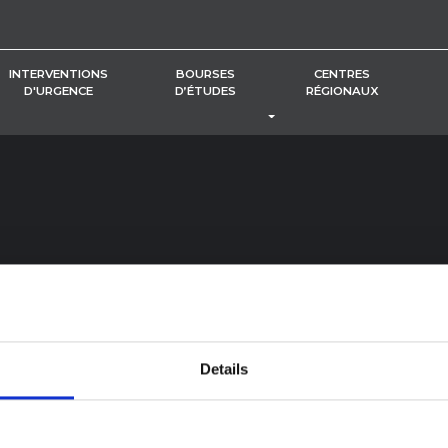
INTERVENTIONS
BOURSES
CENTRES
D'URGENCE
D’ÉTUDES
RÉGIONAUX
BASCULER LE MENU DÉROUL
re.
Details
e-toi avec nous