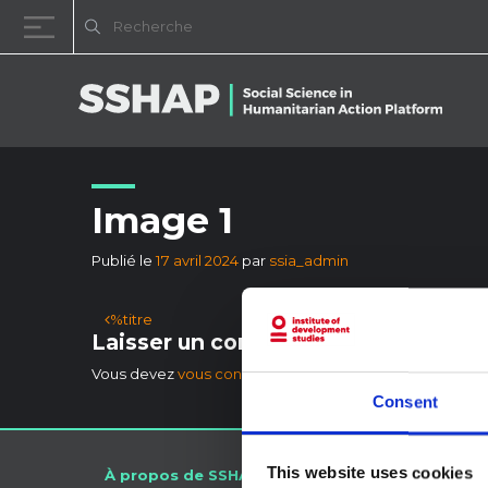
Passer au contenu
Image 1
Publié le
17 avril 2024
par
ssia_admin
Navigation des articles
%titre
Laisser un commentaire
Vous devez
vous connecter
pour publier un commentai
Consent
This website uses cookies
À propos de SSHAP
Connect