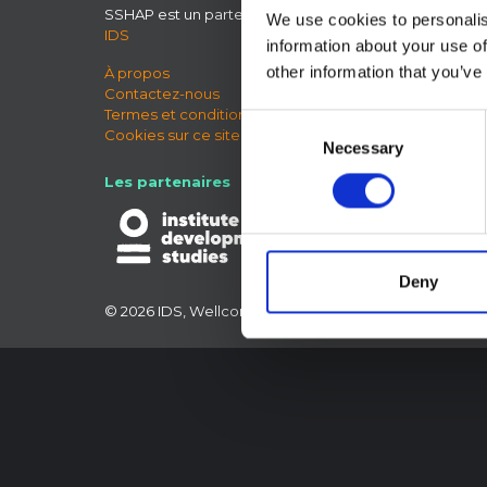
SSHAP est un partenariat hébergé par
Ciel bleu
We use cookies to personalis
IDS
LinkedIn
information about your use of
X
other information that you’ve
À propos
Forum 
Contactez-nous
Termes et conditions
Consent
Cookies sur ce site Web
Necessary
Selection
Les partenaires
Deny
© 2026 IDS, Wellcome Trust, le Bureau des affaires