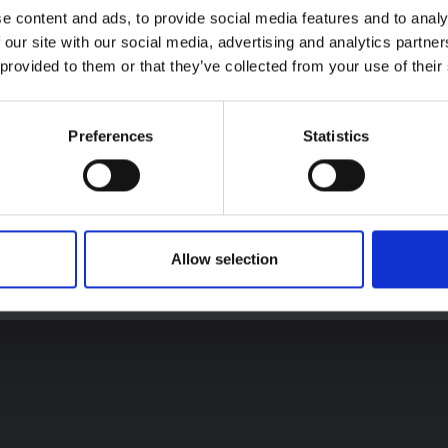
e content and ads, to provide social media features and to analy
 our site with our social media, advertising and analytics partn
 provided to them or that they’ve collected from your use of their
SSHAP
Preferences
Statistics
Bailleurs de fonds
Allow selection
 étrangères, du Commonwealth et du développement du Royaume-Uni 