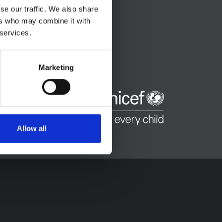
se our traffic. We also share
ers who may combine it with
 services.
Marketing
Allow all
et l'UNICEF