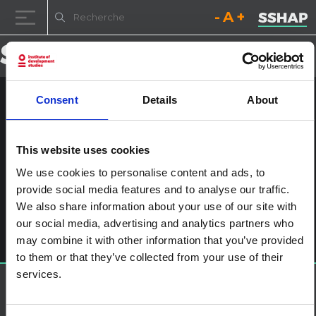
Diminuez la taille de la pol
Réinitialisez la t
Augmentez l
Passer au contenu
Consent
Details
About
Figure 3.2
Publié le
4 novembre 2024
par
ssia_admin
This website uses cookies
We use cookies to personalise content and ads, to
provide social media features and to analyse our traffic.
Navigation des articles
%titre
Laisser un commentaire
We also share information about your use of our site with
our social media, advertising and analytics partners who
Vous devez
vous connecter
pour publier un commentaire.
may combine it with other information that you’ve provided
to them or that they’ve collected from your use of their
services.
À propos de SSHAP
SSHAP est un partenariat hébergé par
IDS