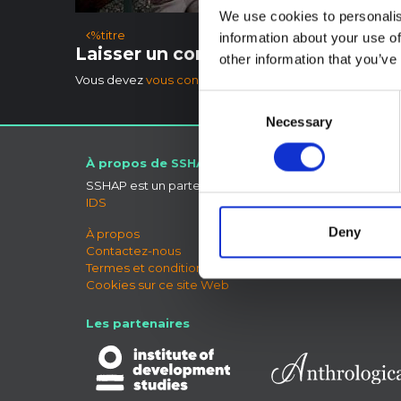
We use cookies to personalis
Navigation des articles
%titre
information about your use of
Laisser un commentaire
other information that you’ve
Vous devez
vous connecter
pour publier un commentai
Consent
Necessary
Selection
À propos de SSHAP
Connect
SSHAP est un partenariat hébergé par
Ciel bleu
IDS
LinkedIn
X
Deny
À propos
Forum 
Contactez-nous
Termes et conditions
Cookies sur ce site Web
Les partenaires