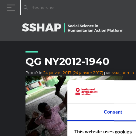
Passer au contenu
QG NY2012-1940
Publié le
24 janvier 2017
(24 janvier 2017)
par
ssia_admin
Consent
This website uses cookies