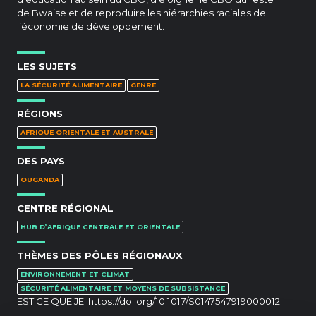
de Bwaise et de reproduire les hiérarchies raciales de
l’économie de développement.
LES SUJETS
LA SÉCURITÉ ALIMENTAIRE
GENRE
RÉGIONS
AFRIQUE ORIENTALE ET AUSTRALE
DES PAYS
OUGANDA
CENTRE RÉGIONAL
HUB D’AFRIQUE CENTRALE ET ORIENTALE
THÈMES DES PÔLES RÉGIONAUX
ENVIRONNEMENT ET CLIMAT
SÉCURITÉ ALIMENTAIRE ET MOYENS DE SUBSISTANCE
EST CE QUE JE:
https://doi.org/10.1017/S0147547919000012