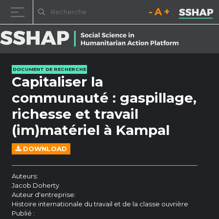
Diminuez la taille de la pol
Réinitialisez la t
Augmentez l
Passer au contenu
DOCUMENT DE RECHERCHE
Capitaliser la
communauté : gaspillage,
richesse et travail
(im)matériel à Kampal
DOWNLOAD
Auteurs:
Jacob Doherty
Auteur d'entreprise:
Histoire internationale du travail et de la classe ouvrière
Publié :