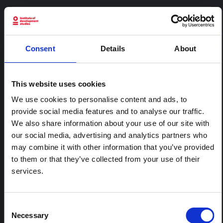
CONTENU ASSOCIÉ
Consent
Details
About
ARTICLE
Note contextuelle : Pratiques
funéraires en Ituri
This website uses cookies
Cette note est la deuxième produite par " le collectif
We use cookies to personalise content and ads, to
pour l'Ituri ", un réseau informel principalement animé
provide social media features and to analyse our traffic.
par des chercheurs en sciences sociales qui fournissent
des informations contextuelles pour la réponse à
We also share information about your use of our site with
l'épidémie d'Ebola à Bundibugyo dans l'Ituri, à l'est de
our social media, advertising and analytics partners who
la RDC. Cette note développe les…
may combine it with other information that you’ve provided
HAL Sciences ouvertes
2026
to them or that they’ve collected from your use of their
services.
ARTICLE
Note contextuelle sur l'épidémie
d'Ebola Bundibugyo en Ituri (2026)
Consent
Necessary
Cette note fournit un contexte sur la province de l'Ituri,
Selection