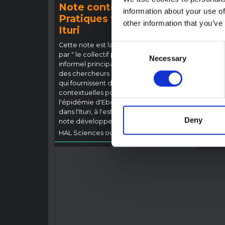
Note contextuelle :
Note
information about your use of
Pratiques funéraires en
l'ép
other information that you’ve
Ituri
Bund
(202
Cette note est la deuxième produite
Consent
par " le collectif pour l'Ituri ", un réseau
Cette 
Necessary
Selection
informel principalement animé par
provin
des chercheurs en sciences sociales
touché
qui fournissent des informations
Bundib
contextuelles pour la réponse à
direct
l'épidémie d'Ebola à Bundibugyo
dével
dans l'Ituri, à l'est de la RDC. Cette
Ebola,
Deny
note développe les…
général
HAL Sciences ouvertes
2026
HAL Sc