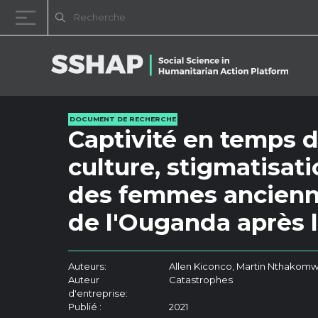
Passer au contenu
DOCUMENT DE RECHERCHE
Captivité en temps d
culture, stigmatisati
des femmes ancienn
de l'Ouganda après l
Auteurs:
Allen Kiconco, Martin Nthakom
Auteur
Catastrophes
d'entreprise:
Publié :
2021