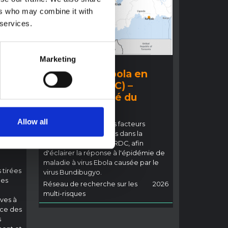
ers who may combine it with
 services.
Marketing
COMPTE RENDU
:
Épidémie d'Ebola en
s
Ituri 2026 (RDC) –
Aperçu résumé du
t
contexte
sur
Allow all
Cette note détaille les facteurs
ie
contextuels pertinents dans la
o
province de l'Ituri, en RDC, afin
d'éclairer la réponse à l'épidémie de
maladie à virus Ebola causée par le
 tirées
virus Bundibugyo.
les
Réseau de recherche sur les
2026
multi-risques
ves à
nce des
s