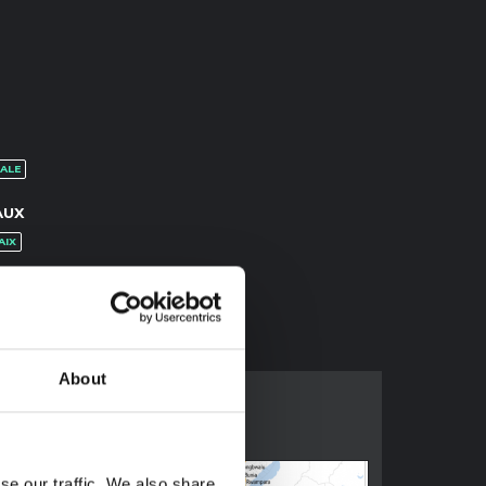
ALE
AUX
AIX
About
se our traffic. We also share