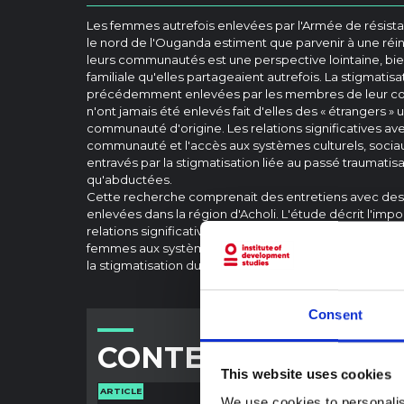
Les femmes autrefois enlevées par l'Armée de résist
le nord de l'Ouganda estiment que parvenir à une réin
leurs communautés est une perspective lointaine, bien 
familiale qu'elles partageaient autrefois. La stigmati
précédemment enlevées par les membres de leur co
n'ont jamais été enlevés fait d'elles des « étrangers » 
communauté d'origine. Les relations significatives a
communauté et l'accès aux systèmes culturels, soci
entravés par la stigmatisation liée au passé traumati
qu'abductées.
Cette recherche comprenait des entretiens avec 
enlevées dans la région d'Acholi. L'étude décrit l'imp
relations significatives avec les autres membres de 
femmes aux systèmes culturels, sociaux et économiqu
la stigmatisation du fait qu'elles ont été enlevées aup
Consent
CONTENU ASSOCIÉ
This website uses cookies
ARTICLE
ARTICLE
We use cookies to personalis