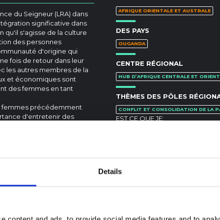
AFRIQUE ORIENTALE ET AUSTRALE
ance du Seigneur (LRA) dans
tégration significative dans
DES PAYS
qu'il s'agisse de la culture
sation des personnes
OUGANDA
mmunauté d'origine qui
une fois de retour dans leur
CENTRE RÉGIONAL
vec les autres membres de la
HUB D’AFRIQUE CENTRALE ET ORIENT
aux et économiques sont
sant des femmes en tant
THÈMES DES PÔLES RÉGION
des femmes précédemment
CONFLIT ET CONSOLIDATION DE LA P
ortance d'entretenir des
EST CE QUE JE:
la communauté. L'accès des
https://doi.org/10.1111/disa.12505
es est toutefois entravé par
aravant.
Details
e content and ads, to provide social media features and to analy