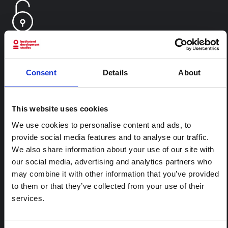
Consent
Details
About
CONTENU ASSOCIÉ
ARTICLE
This website uses cookies
Note contextuelle : Pratiques
funéraires en Ituri
We use cookies to personalise content and ads, to
provide social media features and to analyse our traffic.
Cette note est la deuxième produite par " le collectif
We also share information about your use of our site with
pour l'Ituri ", un réseau informel principalement animé
par des chercheurs en sciences sociales qui fournissent
our social media, advertising and analytics partners who
des informations contextuelles pour la réponse à
may combine it with other information that you’ve provided
l'épidémie d'Ebola à Bundibugyo dans l'Ituri, à l'est de
to them or that they’ve collected from your use of their
la RDC. Cette note développe les…
services.
HAL Sciences ouvertes
2026
ARTICLE