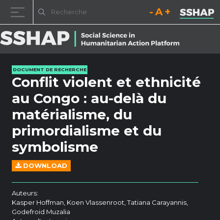
Diminuez la taille de la pol
Réinitialisez la t
Augmentez l
Passer au contenu
DOCUMENT DE RECHERCHE
Conflit violent et ethnicité
au Congo : au-delà du
matérialisme, du
primordialisme et du
symbolisme
DOWNLOAD
Auteurs:
Kasper Hoffman, Koen Vlassenroot, Tatiana Carayannis,
Godefroid Muzalia