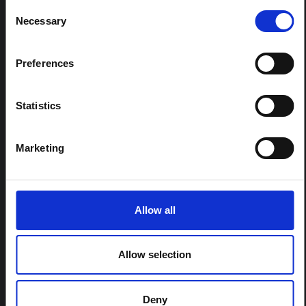
Consent
Note contextuelle sur l'épidémie
Necessary
Selection
d'Ebola Bundibugyo en Ituri (2026)
Cette note fournit un contexte sur la province de l'Ituri,
Preferences
actuellement touchée par une épidémie d'Ebola
Bundibugyo. La note n'aborde pas directement
l'actualité et les derniers développements de la
réponse à Ebola, mais présente le contexte général
Statistics
dans lequel le public...
HAL Sciences ouvertes
2026
Marketing
Allow all
Allow selection
COMPTE RENDU
Deny