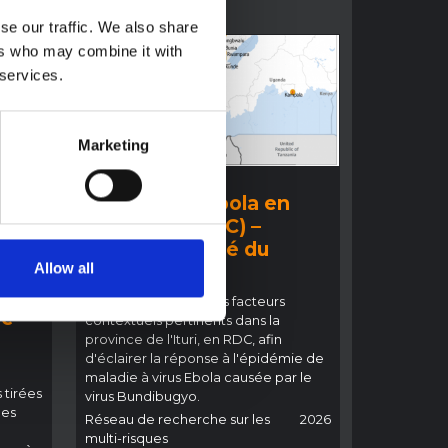
se our traffic. We also share
ers who may combine it with
 services.
Marketing
COMPTE RENDU
:
Épidémie d'Ebola en
s
Ituri 2026 (RDC) –
Aperçu résumé du
t
contexte
Allow all
sur
Cette note détaille les facteurs
ie
contextuels pertinents dans la
o
province de l'Ituri, en RDC, afin
d'éclairer la réponse à l'épidémie de
maladie à virus Ebola causée par le
 tirées
virus Bundibugyo.
les
Réseau de recherche sur les
2026
multi-risques