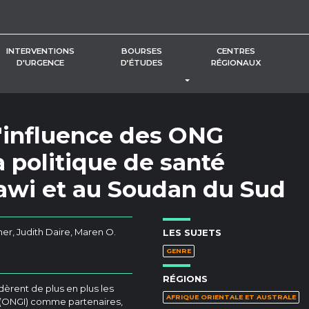
INTERVENTIONS
BOURSES
CENTRES
D'URGENCE
D’ÉTUDES
RÉGIONAUX
BASCULER LE MENU DÉROUL
 l'influence des ONG
a politique de santé
awi et au Soudan du Sud
mer, Judith Daire, Maren O.
LES SUJETS
GENRE
RÉGIONS
èrent de plus en plus les
AFRIQUE ORIENTALE ET AUSTRALE
 (ONGI) comme partenaires,