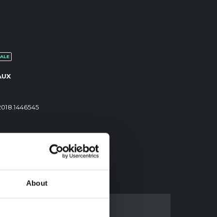
ALE
AUX
.2018.1446545
About