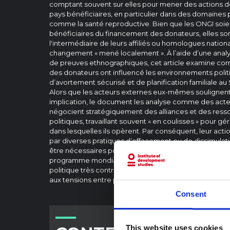
comptant souvent sur elles pour mener des actions de
pays bénéficiaires, en particulier dans des domaines 
comme la santé reproductive. Bien que les ONGI soien
bénéficiaires du financement des donateurs, elles son
l'intermédiaire de leurs affiliés ou homologues natio
changement « mené localement ». À l’aide d’une analy
de preuves ethnographiques, cet article examine co
des donateurs ont influencé les environnements politi
d’avortement sécurisé et de planification familiale a
Alors que les acteurs externes eux-mêmes soulignent 
implication, le document les analyse comme des act
négocient stratégiquement des alliances et des ress
politiques, travaillant souvent « en coulisses » pour gér
dans lesquelles ils opèrent. Par conséquent, leur acti
par diverses pratiques d’effacement ou de dissimulat
être nécessaires pour rationaliser les tensions inhére
programme mondial dans le but d’induire un changem
politique très controversé, mais elles risquent égaleme
aux tensions entre pays étrangers.
Consent
This website uses cookies