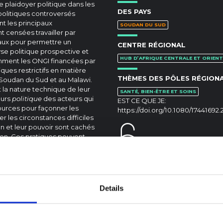
 plaidoyer politique dans les
DES PAYS
politiques controversés
t les principaux
SOUDAN DU SUD
t censées travailler par
naux pour permettre un
CENTRE RÉGIONAL
se politique prospective et
HUB D’AFRIQUE CENTRALE ET ORIENT
mment les ONGI financées par
ques restrictifs en matière
THÈMES DES PÔLES RÉGION
u Soudan du Sud et au Malawi.
la nature technique de leur
SANTÉ, BIEN-ÊTRE ET SOINS
eurs
politique
des acteurs qui
EST CE QUE JE:
ources pour façonner les
https://doi.org/10.1080/17441692
er les circonstances difficiles
on et leur pouvoir sont cachés
ion. Ces pratiques peuvent
ntes à la mise en œuvre d’un
ent local dans un domaine
nt d’inciter à la suspicion et
Details