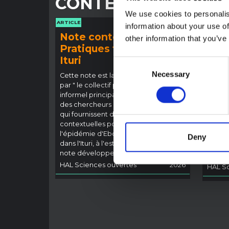
CONTENU ASSOCIÉ
We use cookies to personalis
ARTICLE
ARTICLE
information about your use of
Note contextuelle :
Note
other information that you’ve
Pratiques funéraires en
l'ép
Ituri
Bund
Consent
(202
Necessary
Selection
Cette note est la deuxième produite
par " le collectif pour l'Ituri ", un réseau
Cette 
informel principalement animé par
provin
des chercheurs en sciences sociales
touché
qui fournissent des informations
Bundib
contextuelles pour la réponse à
direct
l'épidémie d'Ebola à Bundibugyo
dével
Deny
dans l'Ituri, à l'est de la RDC. Cette
Ebola,
note développe les…
général
HAL Sciences ouvertes
2026
HAL Sc