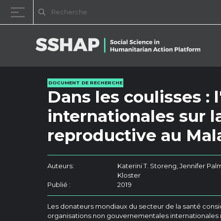
Passer au contenu
DOCUMENT DE RECHERCHE
Dans les coulisses :
internationales sur l
reproductive au Mal
Auteurs:
Katerini T. Storeng, Jennifer Pal
Kloster
Publié :
2019
Les donateurs mondiaux du secteur de la santé consid
organisations non gouvernementales internationales