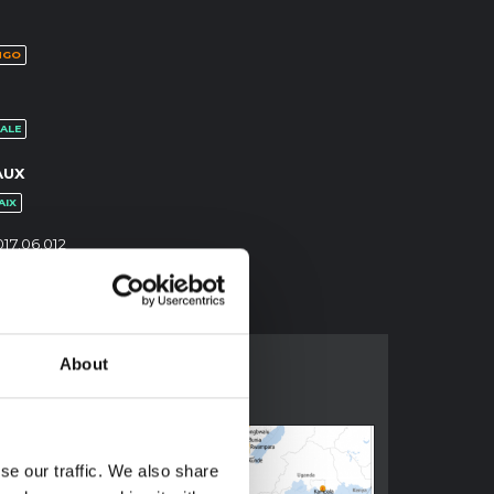
NGO
ALE
AUX
AIX
017.06.012
About
se our traffic. We also share