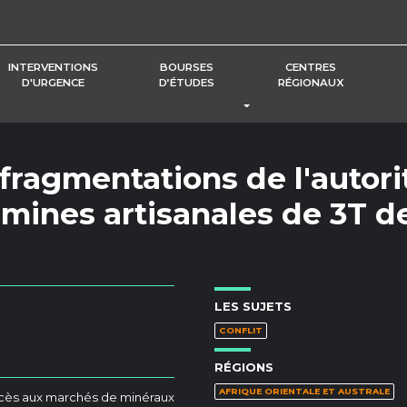
INTERVENTIONS
BOURSES
CENTRES
D'URGENCE
D’ÉTUDES
RÉGIONAUX
BASCULER LE MENU DÉROUL
 fragmentations de l'autori
mines artisanales de 3T d
LES SUJETS
CONFLIT
RÉGIONS
AFRIQUE ORIENTALE ET AUSTRALE
accès aux marchés de minéraux