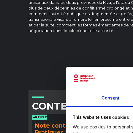
artisanaux dans les deux provinces du Kivu, à l'est du
plus de deux décennies de conflit armé prolongé et mu
comment l’autorité publique est fragmentée et (re)fa
transnationale visant à rompre le lien présumé entre ex
et par la suite, comment les formes émergentes de ré
négociation trans-locale d’une telle autorité.
Consent
CONTENU ASSOCIÉ
This website uses cookies
ARTICLE
ARTICLE
Note contextuelle :
Note
We use cookies to personalis
Pratiques funéraires en
l'ép