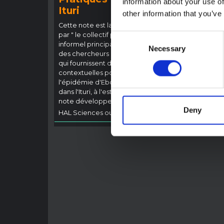
information about your use of
Ituri
Bund
other information that you’ve
(202
Cette note est la deuxième produite
par " le collectif pour l'Ituri ", un réseau
Consent
Cette 
informel principalement animé par
provin
Necessary
Selection
des chercheurs en sciences sociales
touché
qui fournissent des informations
Bundib
contextuelles pour la réponse à
direct
l'épidémie d'Ebola à Bundibugyo
dével
dans l'Ituri, à l'est de la RDC. Cette
Ebola,
note développe les…
général
Deny
HAL Sciences ouvertes
2026
HAL Sc