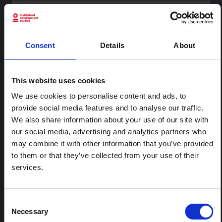
CONTENU ASSOCIÉ
Consent
Details
About
ARTICLE
Note contextuelle : Pratiques
funéraires en Ituri
This website uses cookies
Cette note est la deuxième produite par " le collectif
pour l'Ituri ", un réseau informel principalement animé
We use cookies to personalise content and ads, to
par des chercheurs en sciences sociales qui fournissent
provide social media features and to analyse our traffic.
des informations contextuelles pour la réponse à
We also share information about your use of our site with
l'épidémie d'Ebola à Bundibugyo dans l'Ituri, à l'est de
our social media, advertising and analytics partners who
la RDC. Cette note développe les…
may combine it with other information that you’ve provided
HAL Sciences ouvertes
2026
to them or that they’ve collected from your use of their
services.
ARTICLE
Note contextuelle sur l'épidémie
d'Ebola Bundibugyo en Ituri (2026)
Consent
Cette note fournit un contexte sur la province de l'Ituri,
Necessary
Selection
actuellement touchée par une épidémie d'Ebola