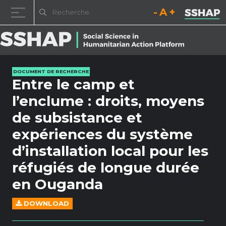
Diminuez la taille de la pol
Réinitialisez la t
Augmentez l
Passer au contenu
DOCUMENT DE RECHERCHE
Entre le camp et
l’enclume : droits, moyens
de subsistance et
expériences du système
d’installation local pour les
réfugiés de longue durée
en Ouganda
DOWNLOAD