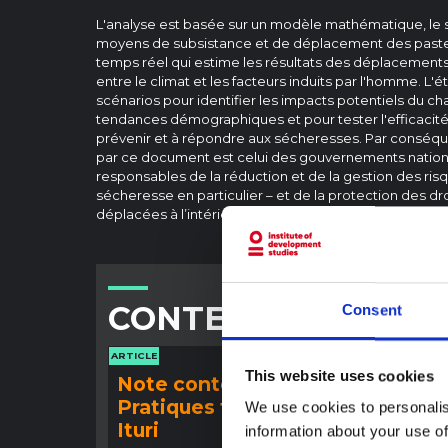
L'analyse est basée sur un modèle mathématique, le 
moyens de subsistance et de déplacement des pasteur
temps réel qui estime les résultats des déplacements
entre le climat et les facteurs induits par l'homme. L'
scénarios pour identifier les impacts potentiels du 
tendances démographiques et pour tester l'efficacité
prévenir et à répondre aux sécheresses. Par conséquen
par ce document est celui des gouvernements nation
responsables de la réduction et de la gestion des ris
sécheresse en particulier – et de la protection des d
déplacées à l’intérieur de leur propre pays (PDI).
CONTENU ASSOCIÉ
Consent
ARTICLE
ARTICLE
This website uses cookies
Note contextuelle :
Note
Pratiques funéraires en
l'ép
We use cookies to personalis
Ituri
Bund
information about your use of