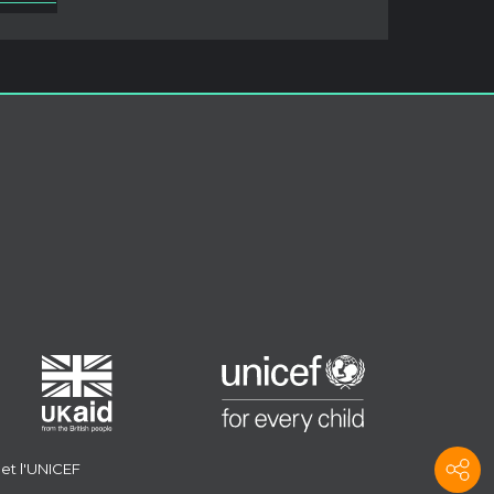
us de 4 000 cas de maladies aiguës. diarr
hée aqueuse/choléra cette année. L'UNI
CEF et le Programme alimentaire mondia
l travaillent ensemble pour intensifier leur
s interventions dans les zones accessible
s, où des millions de vies sont en danger.
Les efforts conjoints consistent notamm
ent à fournir des bons de nourriture et
d'eau à des centaines de milliers de pers
onnes dans les zones touchées par la sé
cheresse et à soutenir des services vitau
x dans les domaines de la nutrition, de la
sécurité alimentaire, de la santé, de l'édu
cation, de l'eau et de l'eau.
Lire moins
et l'UNICEF