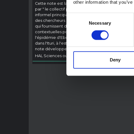
(202
other information that you’ve
Cette note est la deuxième produite
par " le collectif pour l'Ituri ", un réseau
Cette 
informel principalement animé par
Consent
provin
des chercheurs en sciences sociales
touché
Necessary
Selection
qui fournissent des informations
Bundib
contextuelles pour la réponse à
direct
l'épidémie d'Ebola à Bundibugyo
dével
dans l'Ituri, à l'est de la RDC. Cette
Ebola,
note développe les…
général
HAL Sciences ouvertes
2026
HAL Sc
Deny