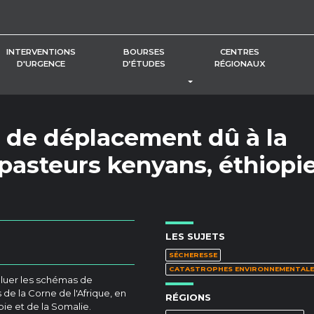
INTERVENTIONS
BOURSES
CENTRES
D'URGENCE
D’ÉTUDES
RÉGIONAUX
BASCULER LE MENU DÉROUL
e de déplacement dû à la
 pasteurs kenyans, éthiopi
LES SUJETS
SÉCHERESSE
CATASTROPHES ENVIRONNEMENTALE
aluer les schémas de
de la Corne de l'Afrique, en
RÉGIONS
opie et de la Somalie.