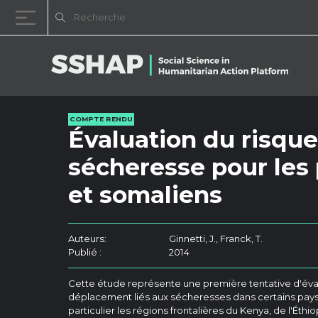
Passer au contenu
COMPTE RENDU
Évaluation du risqu
sécheresse pour les
et somaliens
Auteurs:
Ginnetti, J., Franck, T.
Publié :
2014
Cette étude représente une première tentative d'év
déplacement liés aux sécheresses dans certains pays 
particulier les régions frontalières du Kenya, de l'Éthi