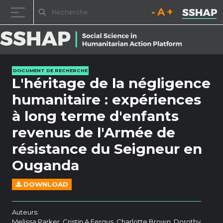
Diminuez la taille de la pol
Réinitialisez la t
Augmentez l
Passer au contenu
DOCUMENT DE RECHERCHE
L'héritage de la négligence
humanitaire : expériences
à long terme d'enfants
revenus de l'Armée de
résistance du Seigneur en
Ouganda
DOWNLOAD
Auteurs:
Melissa Parker, Cristin A Fergus, Charlotte Brown, Dorothy