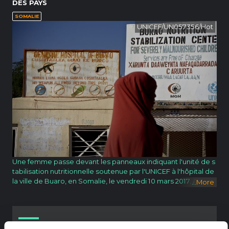
DES PAYS
SOMALIE
UNICEF/UN057356/Hot
Une femme passe devant les panneaux indiquant l'unité de s
tabilisation nutritionnelle soutenue par l'UNICEF à l'hôpital de
la ville de Buaro, en Somalie, le vendredi 10 mars 2017. Alors q
...
More
ue la situation humanitaire en Somalie continue de se détéri
orer au début de 2017, on estime que 6,2 millions de personn
es (environ la moitié de la population) sont soit en situation d’i
nsécurité alimentaire grave, soit ont besoin d’un soutien pour