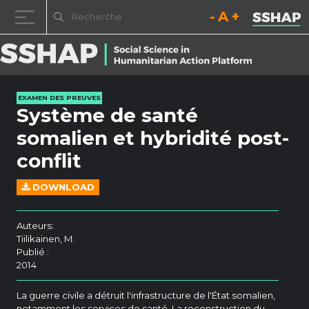
Diminuez la taille de la pol
Réinitialisez la t
Augmentez l
Passer au contenu
EXAMEN DES PREUVES
Système de santé
somalien et hybridité post-
conflit
DOWNLOAD
Auteurs:
Tiilikainen, M.
Publié :
2014
La guerre civile a détruit l'infrastructure de l'État somalien,
notamment les services de santé. La reconstruction du