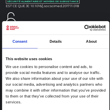
SÉCURITÉ ALIMENTAIRE ET MOYENS DE SUBSISTANCE
EST CE QUE JE:
10.1016/j.socscimed.2017.11.018
Consent
Details
About
CONTENU ASSOCIÉ
This website uses cookies
ARTICLE
Note contextuelle : Pratiques
We use cookies to personalise content and ads, to
funéraires en Ituri
provide social media features and to analyse our traffic.
We also share information about your use of our site with
Cette note est la deuxième produite par " le collectif
our social media, advertising and analytics partners who
pour l'Ituri ", un réseau informel principalement animé
par des chercheurs en sciences sociales qui fournissent
may combine it with other information that you’ve provided
des informations contextuelles pour la réponse à
to them or that they’ve collected from your use of their
l'épidémie d'Ebola à Bundibugyo dans l'Ituri, à l'est de
services.
la RDC. Cette note développe les…
HAL Sciences ouvertes
2026