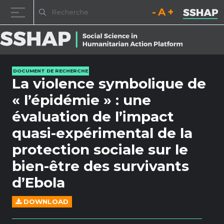
Diminuez la taille de la pol
Réinitialisez la t
Augmentez l
Passer au contenu
DOCUMENT DE RECHERCHE
La violence symbolique de
« l’épidémie » : une
évaluation de l’impact
quasi-expérimental de la
protection sociale sur le
bien-être des survivants
d’Ebola
DOWNLOAD