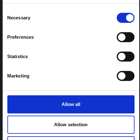
Consent
ARTICLE
Necessary
Selection
Note contextuelle sur l'épidémie
d'Ebola Bundibugyo en Ituri (2026)
Preferences
Cette note fournit un contexte sur la province de l'Ituri,
actuellement touchée par une épidémie d'Ebola
Bundibugyo. La note n'aborde pas directement
Statistics
l'actualité et les derniers développements de la
réponse à Ebola, mais présente le contexte général
dans lequel le public...
Marketing
HAL Sciences ouvertes
2026
Allow all
Allow selection