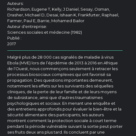
Auteurs:
Richardson, Eugene T, Kelly, J Daniel, Sesay, Osman,
Drasher, Michael D, Desai, Ishaan K, Frankfurter, Raphael,
Farmer, Paul E, Barrie, Mohamed Bailor
Auteur d'entreprise:
Sciences sociales et médecine (1982)
Publié :
2017
Malgré plus de 28 000 cas signalés de maladie à virus
Ebola (MVE) lors de l’épidémie de 2013 à 2016 en Afrique
de l’Ouest, nous commençons seulement à retracer les
processus biosociaux complexes qui ont favorisé sa
propagation. Des questions importantes demeurent,
notamment les effets sur les survivants des séquelles
cliniques, de la perte de leur famille et de leurs moyens
de subsistance, ainsi que d'autres traumatismes
psychologiques et sociaux. En menant une enquête et
des entretiens approfondis pour évaluer le bien-être et la
sécurité alimentaire des participants, les auteurs
montrent comment la protection sociale à court terme
pendant la période vulnérable suivant la sortie peut porter
ses fruits deux ans plus tard. Ils concluent par une