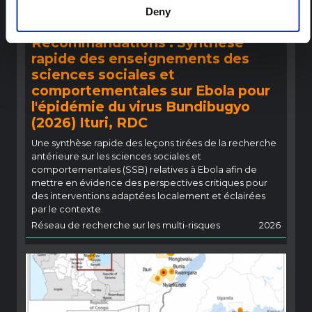
Deny
COMPTE RENDU
Recommandations : Synthèse
rapide des enseignements des
sciences sociales et
comportementales sur Ebola pour
l'épidémie du virus Bundibugyo
(2026) Ituri, RDC
Une synthèse rapide des leçons tirées de la recherche
antérieure sur les sciences sociales et
comportementales (SSB) relatives à Ebola afin de
mettre en évidence des perspectives critiques pour
des interventions adaptées localement et éclairées
par le contexte.
Réseau de recherche sur les multi-risques
2026