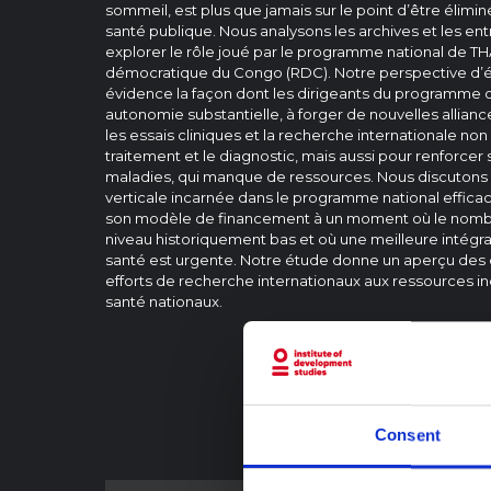
sommeil, est plus que jamais sur le point d’être élim
santé publique. Nous analysons les archives et les en
explorer le rôle joué par le programme national de T
démocratique du Congo (RDC). Notre perspective d’
évidence la façon dont les dirigeants du programme o
autonomie substantielle, à forger de nouvelles alliances
les essais cliniques et la recherche internationale no
traitement et le diagnostic, mais aussi pour renforce
maladies, qui manque de ressources. Nous discutons d
verticale incarnée dans le programme national effica
son modèle de financement à un moment où le nombr
niveau historiquement bas et où une meilleure intégr
santé est urgente. Notre étude donne un aperçu des c
efforts de recherche internationaux aux ressources 
santé nationaux.
Consent