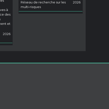
les
Réseau de recherche sur les
2026
multi-risques
ves à
nce des
s
ment et
2026