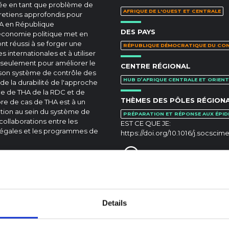
inée en tant que problème de
AFRIQUE DE L'OUEST ET CENTRALE
tretiens approfondis pour
HA en République
DES PAYS
économie politique met en
nt réussi à se forger une
RÉPUBLIQUE DÉMOCRATIQUE DU CO
 internationales et à utiliser
n seulement pour améliorer le
CENTRE RÉGIONAL
r son système de contrôle des
HUB D’AFRIQUE CENTRALE ET ORIENT
e la durabilité de l'approche
ce de THA de la RDC et de
THÈMES DES PÔLES RÉGION
e de cas de THA est à un
ation au sein du système de
PRÉPARATION ET RÉPONSE AUX ÉPID
ollaborations entre les
EST CE QUE JE:
inégales et les programmes de
https://doi.org/10.1016/j.socscim
Details