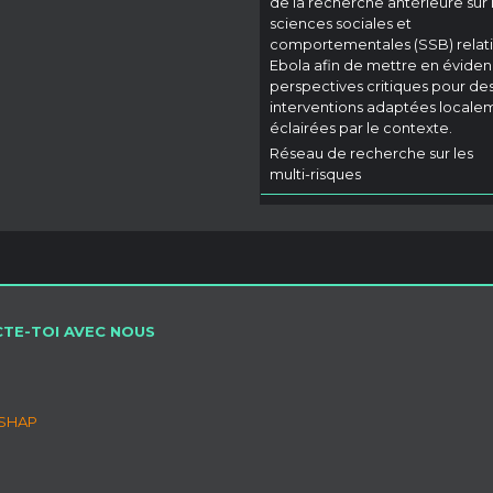
de la recherche antérieure sur 
sciences sociales et
comportementales (SSB) relati
Ebola afin de mettre en évide
perspectives critiques pour de
interventions adaptées locale
éclairées par le contexte.
Réseau de recherche sur les
multi-risques
TE-TOI AVEC NOUS
SSHAP