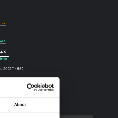
NGO
ALE
AUX
ÉMIES
ed.2022.114882
About