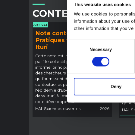
This website uses cookies
CONTENU ASSOCIÉ
We use cookies to personalis
information about your use of
ARTICLE
ARTICLE
other information that you’ve
Note contextuelle :
Note
Pratiques funéraires en
l'ép
Consent
Ituri
Bund
Necessary
Selection
(202
Cette note est la deuxième produite
par " le collectif pour l'Ituri ", un réseau
Cette 
informel principalement animé par
provin
des chercheurs en sciences sociales
touché
qui fournissent des informations
Bundib
contextuelles pour la réponse à
direct
Deny
l'épidémie d'Ebola à Bundibugyo
dével
dans l'Ituri, à l'est de la RDC. Cette
Ebola,
note développe les…
général
HAL Sciences ouvertes
2026
HAL Sc