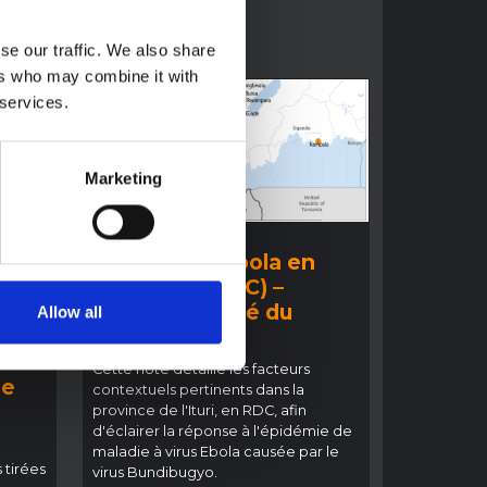
se our traffic. We also share
ers who may combine it with
 services.
Marketing
COMPTE RENDU
:
Épidémie d'Ebola en
s
Ituri 2026 (RDC) –
Aperçu résumé du
Allow all
t
contexte
sur
Cette note détaille les facteurs
ie
contextuels pertinents dans la
o
province de l'Ituri, en RDC, afin
d'éclairer la réponse à l'épidémie de
maladie à virus Ebola causée par le
 tirées
virus Bundibugyo.