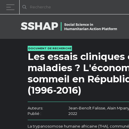
Passer au contenu
DOCUMENT DE RECHERCHE
Les essais clinique
maladies ? L'économi
sommeil en Républi
(1996-2016)
Auteurs:
Jean-Benoît Falisse, Alain Mpan
Publié :
2022
La trypanosomose humaine africaine (THA), commun