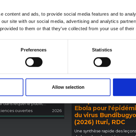
e content and ads, to provide social media features and to analy
 our site with our social media, advertising and analytics partn
 provided to them or that they’ve collected from your use of their
 contextuelle sur
idémie d'Ebola
ibugyo en Ituri
Preferences
Statistics
6)
note fournit un contexte sur la
COMPTE RENDU
ce de l'Ituri, actuellement
Recommandations 
e par une épidémie d'Ebola
Synthèse rapide de
ugyo. La note n'aborde pas
enseignements des
ement l'actualité et les derniers
Allow selection
oppements de la réponse à
sciences sociales e
 mais présente le contexte
comportementales 
 dans lequel le public...
Ebola pour l'épidém
iences ouvertes
2026
du virus Bundibugy
(2026) Ituri, RDC
Une synthèse rapide des leçons