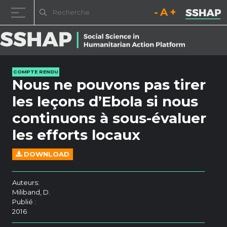
Diminuez la taille de la pol
Réinitialisez la t
Augmentez l
Passer au contenu
COMPTE RENDU
Nous ne pouvons pas tirer
les leçons d’Ebola si nous
continuons à sous-évaluer
les efforts locaux
DOWNLOAD
Auteurs:
Miliband, D.
Publié :
2016