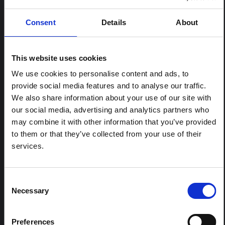
Note contextuelle : Pratiques
Consent
Details
About
funéraires en Ituri
Cette note est la deuxième produite par " le collectif
pour l'Ituri ", un réseau informel principalement animé
This website uses cookies
par des chercheurs en sciences sociales qui fournissent
des informations contextuelles pour la réponse à
We use cookies to personalise content and ads, to
l'épidémie d'Ebola à Bundibugyo dans l'Ituri, à l'est de
provide social media features and to analyse our traffic.
la RDC. Cette note développe les…
We also share information about your use of our site with
HAL Sciences ouvertes
2026
our social media, advertising and analytics partners who
may combine it with other information that you’ve provided
ARTICLE
to them or that they’ve collected from your use of their
Note contextuelle sur l'épidémie
services.
d'Ebola Bundibugyo en Ituri (2026)
Cette note fournit un contexte sur la province de l'Ituri,
actuellement touchée par une épidémie d'Ebola
Consent
Bundibugyo. La note n'aborde pas directement
Necessary
Selection
l'actualité et les derniers développements de la
réponse à Ebola, mais présente le contexte général
dans lequel le public...
Preferences
HAL Sciences ouvertes
2026