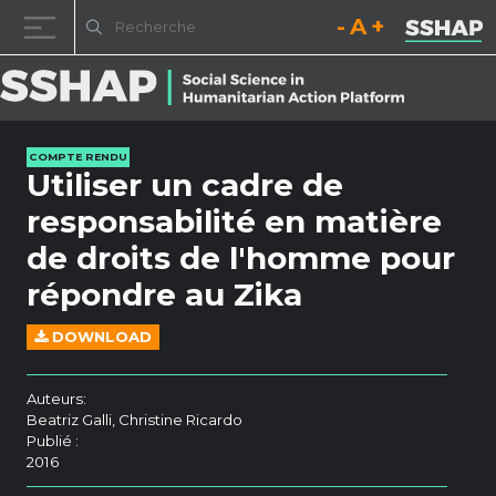
Diminuez la taille de la pol
Réinitialisez la t
Augmentez l
Passer au contenu
COMPTE RENDU
Utiliser un cadre de
responsabilité en matière
de droits de l'homme pour
répondre au Zika
DOWNLOAD
Auteurs:
Beatriz Galli, Christine Ricardo
Publié :
2016