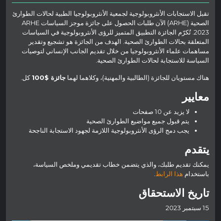
تقبل الاستجابات الأنثروبولوجية لجمعية الأنثروبولوجيا الطبية لحالات الطوارئ
الصحية (ARHE) الآن طلبات الحصول على جائزة موجز السياسات ARHE
2023. تُكرّم الجائزة التطبيق المتميز للرؤى الأنثروبولوجية في السياسات
المتعلقة بحالات الطوارئ الصحية. الهدف من الجائزة هو تشجيع وتقدير
مساهمات علماء الأنثروبولوجيا من خلال تقديم الجانب الإنساني لتوصيات
السياسة للاستجابة لحالات الطوارئ الصحية.
هناك مستويان للجائزة (الطالبية والمهنية)، وكلاهما لهما
جائزة $100
كل.
معايير
لا يزيد عن 10 صفحات
يتم قبول جميع مواضيع الطوارئ الصحية
يجب دمج الرؤى الأنثروبولوجية اللازمة لجهود الاستجابة الناجحة
يتقدم
يمكنك تقديم طلبك، والذي يتضمن خطاب تقديمي وملخص السياسة،
باستخدام
هذا الرابط
.
تاريخ الاستحقاق
15 سبتمبر 2023