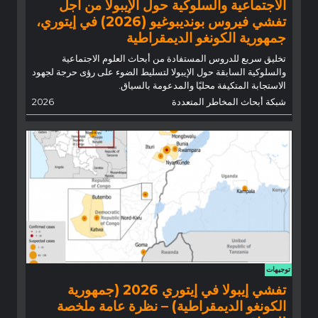
الاجتماعية والسلوكية حول الإيبولا من أجل
تفشي فيروس بونديبوغيو (2026) في إيتوري،
جمهورية الكونغو الديمقراطية
تخليق سريع للدروس المستفادة من أبحاث العلوم الاجتماعية
والسلوكية السابقة حول الإيبولا لتسليط الضوء على رؤى حرجة لجهود
الاستجابة المتكيفة محليًا والمدعومة بالسياق.
شبكة أبحاث المخاطر المتعددة
2026
توجيهات
تفشي إيبولا في إيتوري 2026 (جمهورية
الكونغو الديمقراطية) – نظرة عامة ملخصة