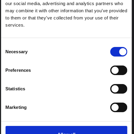
في هذه المدونة، يشارك زميل منصة العلوم الاجتماعية في العمل
our social media, advertising and analytics partners who
الإنساني الحالي ومنسق البرامج في شبكة الشباب العربي للتنمية
may combine it with other information that you’ve provided
المستدامة (AYSDN) في اليمن، مأمون العباسي، تجاربه في تنفيذ
to them or that they’ve collected from your use of their
الطاقة الشمسية كحل للأزمة الإنسانية. يناقش التأثيرات الإيجابية التي
services.
شهدها في مختلف المشاريع، لكنه يعكس أيضًا…
مأمون العبسي
13 يوليو 2023
Consent
Necessary
Selection
محتوى ذو صلة
Preferences
شرط
ملاحظة سياقية: ممارسات الجنازة في إيتوري
Statistics
هذه المذكرة هي الثانية التي ينتجها "التجمع من أجل إيتوري"، وهي
شبكة غير رسمية يقودها بشكل أساسي علماء اجتماعيون يقدمون
Marketing
معلومات سياقية للاستجابة لتفشي إيبولا بونديبوغيو في إيتوري،
شرق جمهورية الكونغو الديمقراطية. توسع هذه المذكرة في ...
هال للعلوم المفتوحة
2026