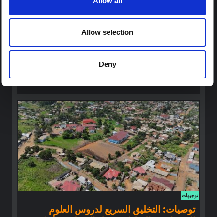
Allow all
شرط
ملاحظة سياقية حول تفشي إيبولا بونديبوغيو
في إيتوري (2026)
Allow selection
تقدم هذه المذكرة خلفية سياقية حول مقاطعة إيتوري، التي تتأثر
حاليًا بتفشي فيروس إيبولا بوندييبوغيو. لا تتناول المذكرة مباشرة
الأخبار والتطورات الأخيرة في الاستجابة لفيروس إيبولا، بل تقدم
Deny
السياق العام الذي تعمل فيه جهات...
هال للعلوم المفتوحة
2026
توجيهات
توصيات: التخليق السريع لدروس العلوم