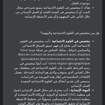
موجودة بالفعل.
هناك 1) متخصص في العلوم الاجتماعية يتمتع بخبرة في مجال
البحث أو 2) متخصص في الصحة العامة أو العمل الإنساني من
خلال التأثير على المفهوم و/أو نشر الأنشطة الإنسانية .
هل من متخصص في العلوم الاجتماعية والمهنية؟
متخصص في العلوم الاجتماعية :
أنت متخصص في العلوم
الاجتماعية التي تحتاج إلى فهم عميق للسياق الاجتماعي
والسياسي لدولتك. يمكنك التخلص من شبكة جيدة؛ Vous
êtes en contact et avezcolaboré avec d'autres
spécialistes des sciences sociales au sein de
votre région géographique. أنت أيضًا متخصص في
رسم الخرائط بالقدرة على العلوم الاجتماعية في منطقتك، من
خلال القياس الذي ستوفره والذي هو المبادئ المتدخلة. بفضل
الكفاءات المكتسبة في إطار هذه البورصة من الدراسات،
ستسعى إلى تقديم أبحاثك في العلوم الاجتماعية المفيدة
للعمل الإنساني.
المهنة الإنسانية :
أنت محترف في مجال العمل الإنساني (تعمل
في منظمة ONG المحلية أو الدولية، أو وكالة الأمم المتحدة أو
منظمة إنسانية أخرى) وستكون مسؤولاً عن تخطيط الأنشطة
الإنسانية أو تحقيق الاستفسارات وغيرها تؤثر أشكال البحث