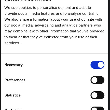
تاريخ النشر: 05 سبتمبر 2022 الساعة 17:00 بتوقيت جرينتش
We use cookies to personalise content and ads, to
provide social media features and to analyse our traffic.
We also share information about your use of our site with
سيتم إبلاغ المرشحين بنتيجة مرشحيهم عبر البريد الإلكتروني في منتصف
our social media, advertising and analytics partners who
سبتمبر.
may combine it with other information that you’ve provided
to them or that they’ve collected from your use of their
services.
يعمل SSHAP على التكامل وتفضيل المساواة والتنوع والشمول في العمل
وتقليص مجموعة أنشطته. نحن نستقبل ترشيحات الأشخاص من جميع
الأصول والخلفيات والهويات والتوجهات والقدرات.
Consent
Necessary
Selection
Preferences
المنشور التالي
الأمومة والتنقل: المرأة الأفغانية في صربيا
Statistics
إن ديناميكيات الهجرة القائمة على النوع الاجتماعي تعني أن النساء
الأفغانيات اللاتي ينتقلن إلى أوروبا يواجهن تحديات فريدة - مثل الولادة