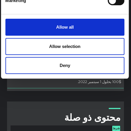
أثناء الرحلة. في هذه المدونة، تتحدث إستر شارما (LSHTM) عن عملها
Marketing
الميداني الأولي الذي أجرته مؤخرًا في التحدث إلى النساء الأفغانيات في
صربيا.
استير شارما
8 أغسطس 2022
Allow all
المنشور السابق
تقدم بطلبك الآن للحصول على جائزة ملخص
السياسات ARHE 2022
Allow selection
2022.7.20
تشجع جائزة موجز السياسات لعام 2022 للاستجابات الأنثروبولوجية
لحالات الطوارئ الصحية (ARHE) وتعترف بمساهمات علماء
Deny
الأنثروبولوجيا من خلال تقديم الجانب الإنساني لتوصيات السياسة
للاستجابة لحالات الطوارئ الصحية. تقدم بطلب للحصول على جائزة
$100 بحلول 1 سبتمبر 2022.
محتوى ذو صلة
شرط