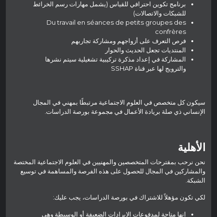
برنامج تكوين احترافي للقياس (يشمل مهارات رسم الخرائط
للشبكات والاتصالات)
Du travail en séances de petits groupes des
confrères
فرص التعرف على أزواجهم ومشاركة تجاربهم
المنتديات تجعل الحديث والحوار
المشاركة في إعداد مذكرة تركيبية تشغيلية سيتم نشرها
والترويج لها عبر قناة SSHAP
سيكون كل متخصص في العلوم الاجتماعية مرتبطًا بمهني في المجال
الإنساني ذي صلة بريادة الأعمال في مجموعة بورصة الدراسات.
الأهلية
نحن نرحب بمقترحات المتخصصين والمهنيين في العلوم الاجتماعية المختصة
والمشاركين في المجال للحصول على هذه الفرصة والمساهمة في توسيع
الشبكة.
لكي تكون مؤهلاً للاشتراك في بورصة الدراسات، يجب عليك:
إنها متاحة لمدفوعات الإيرادات الضعيفة أو الوسيطة وهي