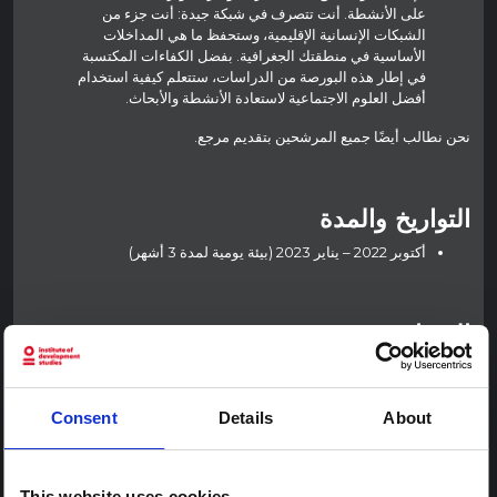
على الأنشطة. أنت تتصرف في شبكة جيدة: أنت جزء من
الشبكات الإنسانية الإقليمية، وستحفظ ما هي المداخلات
الأساسية في منطقتك الجغرافية. بفضل الكفاءات المكتسبة
في إطار هذه البورصة من الدراسات، ستتعلم كيفية استخدام
أفضل العلوم الاجتماعية لاستعادة الأنشطة والأبحاث.
نحن نطالب أيضًا جميع المرشحين بتقديم مرجع.
التواريخ والمدة
أكتوبر 2022 – يناير 2023 (بيئة يومية لمدة 3 أشهر)
القصاص
حصل كل بورسير على قسيمة لجبل بقيمة 1000 جنيه إسترليني.
Consent
Details
About
صب بوستولر:
Remplissez le
صيغة الترشيح عبر الإنترنت
.
This website uses cookies