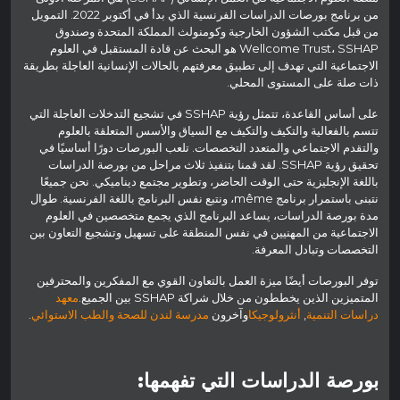
من برنامج بورصات الدراسات الفرنسية الذي بدأ في أكتوبر 2022. التمويل
من قبل مكتب الشؤون الخارجية وكومنولث المملكة المتحدة وصندوق
Wellcome Trust، SSHAP هو البحث عن قادة المستقبل في العلوم
الاجتماعية التي تهدف إلى تطبيق معرفتهم بالحالات الإنسانية العاجلة بطريقة
ذات صلة على المستوى المحلي.
على أساس القاعدة، تتمثل رؤية SSHAP في تشجيع التدخلات العاجلة التي
تتسم بالفعالية والتكيف والتكيف مع السياق والأسس المتعلقة بالعلوم
والتقدم الاجتماعي والمتعدد التخصصات. تلعب البورصات دورًا أساسيًا في
تحقيق رؤية SSHAP. لقد قمنا بتنفيذ ثلاث مراحل من بورصة الدراسات
باللغة الإنجليزية حتى الوقت الحاضر، وتطوير مجتمع ديناميكي. نحن جميعًا
نتبنى باستمرار برنامج même، ونتبع نفس البرنامج باللغة الفرنسية. طوال
مدة بورصة الدراسات، يساعد البرنامج الذي يجمع متخصصين في العلوم
الاجتماعية من المهنيين في نفس المنطقة على تسهيل وتشجيع التعاون بين
التخصصات وتبادل المعرفة.
توفر البورصات أيضًا ميزة العمل بالتعاون القوي مع المفكرين والمحترفين
المتميزين الذين يخططون من خلال شراكة SSHAP بين الجميع.
معهد
دراسات التنمية
,
أنثرولوجيكا
وآخرون
مدرسة لندن للصحة والطب الاستوائي
.
بورصة الدراسات التي تفهمها: