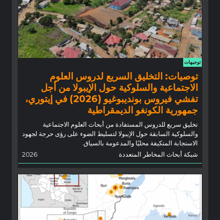
توجيهات
توصيات: التخليق السريع لدروس العلوم
الاجتماعية والسلوكية حول الإيبولا من أجل
تفشي فيروس بونديبوغيو (2026) في إيتوري،
جمهورية الكونغو الديمقراطية
تخليق سريع للدروس المستفادة من أبحاث العلوم الاجتماعية
والسلوكية السابقة حول الإيبولا لتسليط الضوء على رؤى حرجة لجهود
الاستجابة المتكيفة محليًا والمدعومة بالسياق.
شبكة أبحاث المخاطر المتعددة
2026