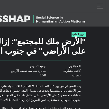
خطى الى المحتوى
تقرير الخلفية
"الأرض ملك للمجتمع": إزال
على الأراضي" في جنوب ا
المؤلفون:
ديفيد ك دينغ
كاتب مشارك:
مبادرة سياسة صفقة الأرض
نشرت:
2011
يعد السودان من بين "النقاط الساخنة" العالمية للاستحواذ على
من الاعتقاد بأن معظمها يحدث في شمال البلاد، تشير الأبحاث 
عمليات الاستحواذ على الأراضي على نطاق واسع في الجنوب في ال
جنوب السودان الاستقلال، فمن المرجح أن يزداد النشاط الاستثم
تعرض هذه الورقة بيانات أولية تتعلق بحيازة الأراضي على نطاق و