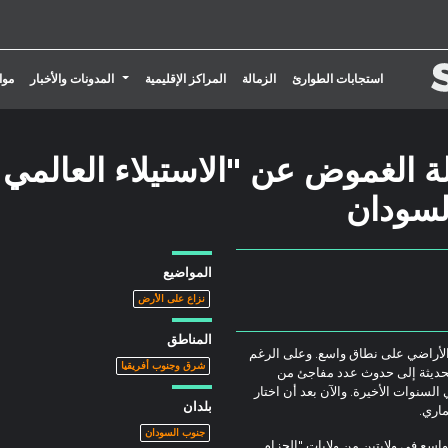
تبديل القائمة المنسدلة
استجابات الطوارئ
الزمالة
المراكز الإقليمية
المدونات والأخبار
موا
ة الغموض عن "الاستيلاء العالمي
لسودان
المواضيع
نزاع على الأرض
المناطق
 الأراضي على نطاق واسع. وعلى الرغم
شرق وجنوب أفريقيا
الحديثة إلى حدوث عدد مفاجئ من
سنوات الأخيرة. والآن بعد أن اختار
بلدان
اري.
جنوب السودان
اسع في ولايتين من ولايات "الحزام