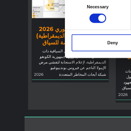
Necessary
Selection
توجيهات
تفشي إيبولا في إيتوري 2026
(جمهورية الكونغو الديمقراطية)
 أجل
– نظرة عامة ملخصة للسياق
Deny
توضح هذه المذكرة العوامل السياقية ذات
رية
الصلة في مقاطعة إيتوري، جمهورية الكونغو
الديمقراطية، لإعلام الاستجابة لتفشي مرض
الإيبولا الناجم عن فيروس بونديبوغيو.
حاث
شبكة أبحاث المخاطر المتعددة
2026
ول
جهود
لسياق.
2026