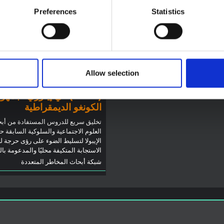
Preferences
Statistics
 المذكرة خلفية سياقية حول مقاطعة
لتي تتأثر حاليًا بتفشي فيروس إيبولا
توجيهات
يو. لا تتناول المذكرة مباشرة الأخبار
توصيات: التخليق السريع
ت الأخيرة في الاستجابة لفيروس
لدروس العلوم الاجتماعية
ل تقدم السياق العام الذي تعمل فيه
والسلوكية حول الإيبولا من
Allow selection
وم المفتوحة
2026
تفشي فيروس بونديبوغيو
(2026) في إيتوري، جمهو
الكونغو الديمقراطية
تخليق سريع للدروس المستفادة من أب
العلوم الاجتماعية والسلوكية السابقة ح
الإيبولا لتسليط الضوء على رؤى حرجة ل
الاستجابة المتكيفة محليًا والمدعومة با
شبكة أبحاث المخاطر المتعددة