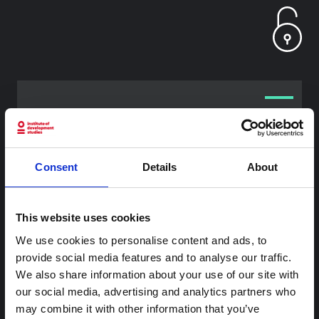
محتوى ذو صلة
شرط
ملاحظة سياقية: ممارسات الجنازة في إيتوري
Consent
Details
About
هذه المذكرة هي الثانية التي ينتجها "التجمع من أجل إيتوري"، وهي
شبكة غير رسمية يقودها بشكل أساسي علماء اجتماعيون يقدمون
معلومات سياقية للاستجابة لتفشي إيبولا بونديبوغيو في إيتوري،
This website uses cookies
شرق جمهورية الكونغو الديمقراطية. توسع هذه المذكرة في ...
We use cookies to personalise content and ads, to
هال للعلوم المفتوحة
2026
provide social media features and to analyse our traffic.
We also share information about your use of our site with
شرط
our social media, advertising and analytics partners who
ملاحظة سياقية حول تفشي إيبولا بونديبوغيو
may combine it with other information that you’ve
في إيتوري (2026)