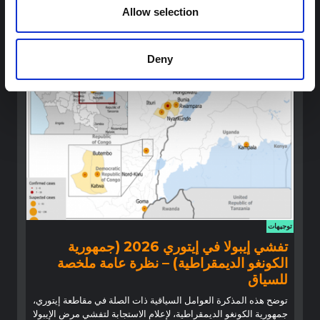
Allow selection
تخليق سريع للدروس المستفادة من أبحاث العلوم الاجتماعية
والسلوكية السابقة حول الإيبولا لتسليط الضوء على رؤى حرجة لجهود
الاستجابة المتكيفة محليًا والمدعومة بالسياق.
شبكة أبحاث المخاطر المتعددة
2026
Deny
توجيهات
تفشي إيبولا في إيتوري 2026 (جمهورية
الكونغو الديمقراطية) – نظرة عامة ملخصة
للسياق
توضح هذه المذكرة العوامل السياقية ذات الصلة في مقاطعة إيتوري،
جمهورية الكونغو الديمقراطية، لإعلام الاستجابة لتفشي مرض الإيبولا