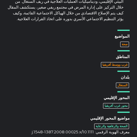
البيئي الإقليمي، وديناميكيات العمليات العلاجية في ريف السنغال. من
خلال التركيز على إدارة المرض في مجتمع ريفي صغير، يستكشف المقال
كيف يتم الإصلاح الاقتصادي من خلال الهياكل الاجتماعية القائمة، وكيف
يؤثر التنظيم الاجتماعي الأسري بدوره على اتخاذ القرارات العلاجية.
المواضيع
صحة
المناطق
غرب ووسط أفريقيا
بلدان
السنغال
المحور الإقليمي
محور غرب أفريقيا
مواضيع المحور الإقليمي
الصحة والرفاهية والرعاية
معرف الهوية الرقمي:
10.1111/j.1548-1387.2008.00025.x