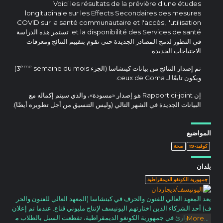
Voici les résultats de la prévière d'une études
longitudinale sur les Effects Secondaires des mesures
COVID sur la santé communautaire et l'accès, l'utilisation
et la disponibilité des Services de santé. تستمر هذه الدراسة
في التطور لدمج المصادر الجديدة حتى نقوم بتقييم النتائج ومعرفات
الاحتياجات الجديدة.
ème
تم إصدار النتائج من بيانات كينشاسا (الجزء 3
semaine du mois)
ويكون تابعًا لـ ceux de Goma.
إن Rapport ci-joint هو إصدار «مسودة»، والذي سيتم إكماله مع
البيانات الجديدة في الشهر التالي (وليس التنسيق من أجل تطويره أيضًا).
المواضيع
كوفيد-19
صحة
بلدان
جمهورية الكونغو الديمقراطية
يعد المعهد العالي للفنون والحرف في كينشاسا (المعهد العالي للفنون والحر
ف) أحد الشركاء الذين اختارتهم اليونيسف لإنتاج مليوني قناع. عندما تم إعلان
حالة الطوارئ في جمهورية الكونغو الديمقراطية، تقطعت السبل بالطلاب م
More
...