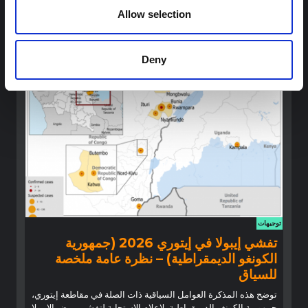
Allow selection
تخليق سريع للدروس المستفادة من أبحاث العلوم الاجتماعية
والسلوكية السابقة حول الإيبولا لتسليط الضوء على رؤى حرجة لجهود
الاستجابة المتكيفة محليًا والمدعومة بالسياق.
Deny
شبكة أبحاث المخاطر المتعددة
2026
توجيهات
تفشي إيبولا في إيتوري 2026 (جمهورية
الكونغو الديمقراطية) – نظرة عامة ملخصة
للسياق
توضح هذه المذكرة العوامل السياقية ذات الصلة في مقاطعة إيتوري،
جمهورية الكونغو الديمقراطية، لإعلام الاستجابة لتفشي مرض الإيبولا