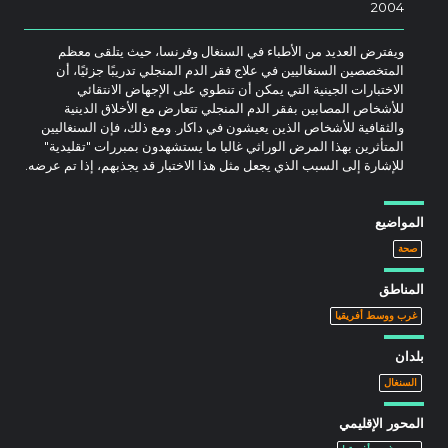
2004
ويفترض العديد من الأطباء في السنغال وفرنسا، حيث يتلقى معظم
المتخصصين السنغاليين في علاج فقر الدم المنجلي تدريبًا جزئيًا، أن
الاختبارات الجينية التي يمكن أن تنطوي على الإجهاض الانتقائي
للأشخاص المصابين بفقر الدم المنجلي تتعارض مع الأخلاق الدينية
والثقافية للأشخاص الذين يعيشون في داكار. ومع ذلك، فإن السنغاليين
المتأثرين بهذا المرض الوراثي غالبا ما يستشهدون بمبررات "تقليدية"
للإشارة إلى السبب الذي يجعل مثل هذا الاختبار قد يجذبهم، إذا تم عرضه.
المواضيع
صحة
المناطق
غرب ووسط أفريقيا
بلدان
السنغال
المحور الإقليمي