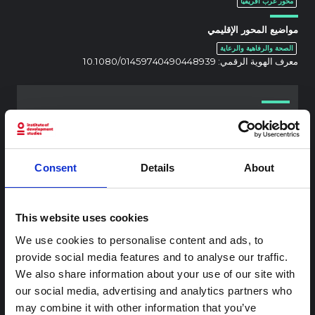
محور غرب أفريقيا
مواضيع المحور الإقليمي
الصحة والرفاهية والرعاية
معرف الهوية الرقمي:
10.1080/01459740490448939
محتوى ذو صلة
شرط
ملاحظة سياقية: ممارسات الجنازة في إيتوري
Consent
Details
About
هذه المذكرة هي الثانية التي ينتجها "التجمع من أجل إيتوري"، وهي
شبكة غير رسمية يقودها بشكل أساسي علماء اجتماعيون يقدمون
معلومات سياقية للاستجابة لتفشي إيبولا بونديبوغيو في إيتوري،
This website uses cookies
شرق جمهورية الكونغو الديمقراطية. توسع هذه المذكرة في ...
We use cookies to personalise content and ads, to
هال للعلوم المفتوحة
2026
provide social media features and to analyse our traffic.
We also share information about your use of our site with
شرط
our social media, advertising and analytics partners who
ملاحظة سياقية حول تفشي إيبولا بونديبوغيو
may combine it with other information that you’ve