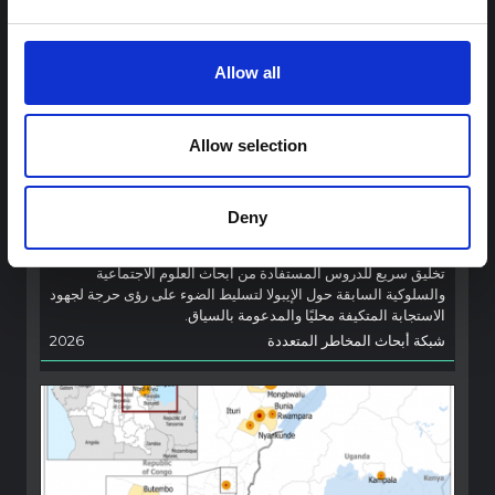
Allow all
توجيهات
Allow selection
توصيات: التخليق السريع لدروس العلوم
الاجتماعية والسلوكية حول الإيبولا من أجل
تفشي فيروس بونديبوغيو (2026) في إيتوري،
Deny
جمهورية الكونغو الديمقراطية
تخليق سريع للدروس المستفادة من أبحاث العلوم الاجتماعية
والسلوكية السابقة حول الإيبولا لتسليط الضوء على رؤى حرجة لجهود
الاستجابة المتكيفة محليًا والمدعومة بالسياق.
شبكة أبحاث المخاطر المتعددة
2026