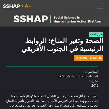
تقليل حجم الخط.
إعادة ضبط حجم ال
زيادة حجم ا
خطى الى المحتوى
تقرير الخلفية
الصحة وتغير المناخ: الروابط
الرئيسية في الجنوب الأفريقي
DOWNLOAD
المؤلفون:
فان هاسيلت، J.، تشابمان، RA
نشرت:
2012
لتغير المناخ آثار صحية كبيرة على البلدان النامية، ولكن الروابط بينهما
ليست مفهومة جيداً في كثير من الأحيان. يصف هذا التقرير تأثيرات المناخ
الحالية والمتوقعة على صحة الإنسان في الجنوب الأفريقي. وهو يعرض