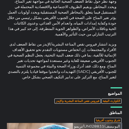
وجهة نظر حول نقاط الضعف الصحية الحالية في مواجهة تغير المناخ،
ويحدد المخاطر، ويقيم الظروف الاجتماعية والاقتصادية المحتملة في
المستقبل فيما يتعلق بالمخاطر الصحية المستقبلية ويحدد أولويات العمل.
يؤثر تغير المناخ على الصحة في الجنوب الأفريقي بشكل رئيسي من خلال
جودة وكفاية إمدادات المياه، وانعدام الأمن الغذائي، وعدوى الكائنات
الحية وناقلات الأمراض، والظواهر الجوية المتطرفة، إلى حد كبير في هذا
الترتيب التنازلي من حيث التأثير والأهمية.
ويزيد انتشار فيروس نقص المناعة البشرية/الإيدز من نقاط الضعف لدى
الأفراد والمجتمعات. إن انخفاض مستويات التقدم نحو تحقيق الأهداف
الإنمائية للألفية، بما في ذلك ضعف البنية التحتية، يجعل النظم الصحية في
الجنوب الأفريقي ضعيفة للغاية وغير مستعدة لمواجهة تحديات تغير
المناخ. ومع ذلك، فقد أدرك وزراء الصحة والبيئة في مجموعة التنمية
للجنوب الأفريقي (SADC) التهديدات واتخذوا موقفا قياديا يلتزم بالتصدي
لتغير المناخ، مع التركيز على تدابير التكيف الصحي بشكل خاص.
المواضيع
الكوارث البيئية
فيروس نقص المناعة البشرية والإيدز
المناطق
شرق وجنوب أفريقيا
اليونيسف/UN028833/تريمو