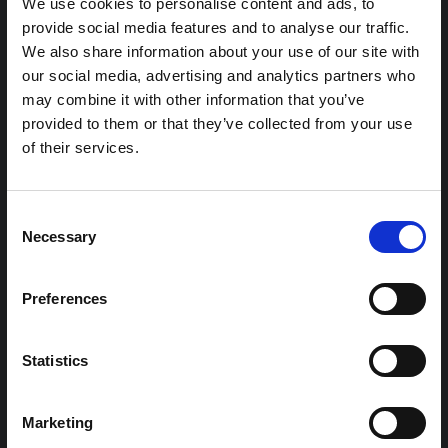
We use cookies to personalise content and ads, to
ملاحظة سياقية: ممارسات الجنازة في إيتوري
ص الذين أجبروا على الفرار من منازلهم - 1.4 مليون منهم من الأطفال - لكنه
provide social media features and to analyse our traffic.
م أنفسهم يصنفون بين أفقر سكان العالم وأكثرهم عرضة للفقر والصراع وال
هذه المذكرة هي الثانية التي ينتجها "التجمع من أجل إيتوري"، وهي
We also share information about your use of our site with
صراعات. تغير المناخ. نزح ما يقرب من 43,000 شخص في تشاد.
شبكة غير رسمية يقودها بشكل أساسي علماء اجتماعيون يقدمون
Read Less
our social media, advertising and analytics partners who
معلومات سياقية للاستجابة لتفشي إيبولا بونديبوغيو في إيتوري،
may combine it with other information that you’ve
شرق جمهورية الكونغو الديمقراطية. توسع هذه المذكرة في ...
provided to them or that they’ve collected from your use
هال للعلوم المفتوحة
2026
of their services.
شرط
ملاحظة سياقية حول تفشي إيبولا بونديبوغيو
Consent
في إيتوري (2026)
Necessary
Selection
تقدم هذه المذكرة خلفية سياقية حول مقاطعة إيتوري، التي تتأثر
حاليًا بتفشي فيروس إيبولا بوندييبوغيو. لا تتناول المذكرة مباشرة
الأخبار والتطورات الأخيرة في الاستجابة لفيروس إيبولا، بل تقدم
Preferences
السياق العام الذي تعمل فيه جهات...
هال للعلوم المفتوحة
2026
Statistics
Marketing