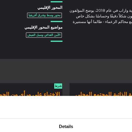
المحور الإقليمي
بالاعتماد على بيانات المسح الأسري وملاحظات المحكمة في ولاية واراب في عام 2018، يوضح المؤلفون
مون شكلاً دقيقًا وحساسًا بشكل خاص
محور وسط وشرق أفريقيا
 محاكم الزعماء - طالما أنها مستنيرة
مواضيع المحور الإقليمي
الأمن الغذائي وسبل العيش
شرط
ة الذاتية للمجتمع المحلي
الاختباء على مرأى من الجم
ة العامة وسلامة الغرباء
استراتيجيات حماية النازحين
ر ولير، جنوب السودان
إغلاق مواقع حماية المدنيي
جوبا
ية ليست مجرد شيء تقوم به أو تقدمه
لمنظمات الإنسانية وقوات حفظ
يتناول هذا المقال كيف يحافظ سكان مو
Details
لمسلحة للناس. نستخدم بيانات
حماية المدنيين السابقين على سلامتهم