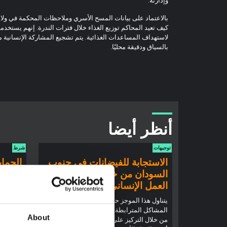
كيف تعيد المحاكم توزيع الغذاء خلال فترات الندرة. إنهم يستخد
لاستهداف المساعدات الغذائية. يتم تشجيع المشاركة الإنسانية مع
بالسياق ودقيقة محليًا.
أنظر أيضا
توجيهات
شرط
الاستجابة للفيضانات في جنوب
الحماي
السودان من خلال العلاقة بين
والسلط
العمل الإنساني والسلام والتنمية
في بو
يتناول هذا الموجز حول الاعتبارات الرئيسية
إن الحما
المشاكل المترابطة في سياق جنوب السودان
الدول وا
About
من خلال التركيز على الفيضانات، مع أهمية
السلام ا