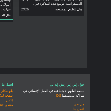
الديمقراطية. توسع هذه المذكرة في ...
إيبولا، ب
هال للعلوم المفتوحة
2026
جهات...
هال للعل
حول إس إس إتش إيه بي
اتصل بنا
منصة العلوم الاجتماعية في العمل الإنساني هي
بلو سكاي
شراكة تستضيفها
IDS
صفحة لينك
إكس
من نحن
منتدى SSHAP
اتصل بنا