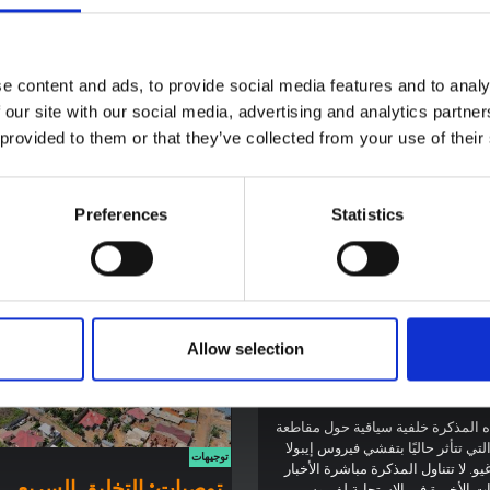
ت من المجتمعات المحلية في بور ولير
أنفسهم بعد تسليم بعثة الأمم المتحدة 
السودان، التي تأثرت بالنزاع منذ
جنوب السودان (UNMISS) مواقع حم
ة، لإظهار كيف أن الاهتمام بالعلاقة
المدنيين إلى حكومة الوحدة الوطنية الان
المعاد تنشيطها.
e content and ads, to provide social media features and to analy
ط وشرق أفريقيا
محور وسط وشرق أفريقيا
 our site with our social media, advertising and analytics partn
العالمية
2024
السياسة العالمية
 provided to them or that they’ve collected from your use of their
Preferences
Statistics
ة سياقية حول تفشي
Allow selection
 بونديبوغيو في إيتوري
 المذكرة خلفية سياقية حول مقاطعة
لتي تتأثر حاليًا بتفشي فيروس إيبولا
توجيهات
يو. لا تتناول المذكرة مباشرة الأخبار
توصيات: التخليق السريع
ت الأخيرة في الاستجابة لفيروس