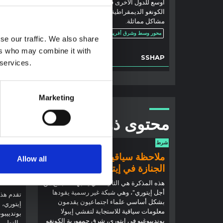
أوسع للدول الأخرى في المنطقة، مثل جمهورية
المقابلا
الكونغو الديمقراطية والسودان، التي تعاني من
في جنوب 
مشاكل مماثلة.
فترة طويل
بين
محور وسط وشرق أفريقيا
se our traffic. We also share
محور وس
2024
ers who may combine it with
SSHAP
السياسة 
 services.
Marketing
محتوى ذو صلة
شرط
شرط
ملاحظة سياقية: ممارسات
ملاحظ
Allow all
الجنازة في إيتوري
إيبولا
(2026)
هذه المذكرة هي الثانية التي ينتجها "التجمع من
أجل إيتوري"، وهي شبكة غير رسمية يقودها
تقدم هذه
بشكل أساسي علماء اجتماعيون يقدمون
إيتوري، ا
معلومات سياقية للاستجابة لتفشي إيبولا
بوندييبوغ
بونديبوغيو في إيتوري، شرق جمهورية الكونغو
والتطورا