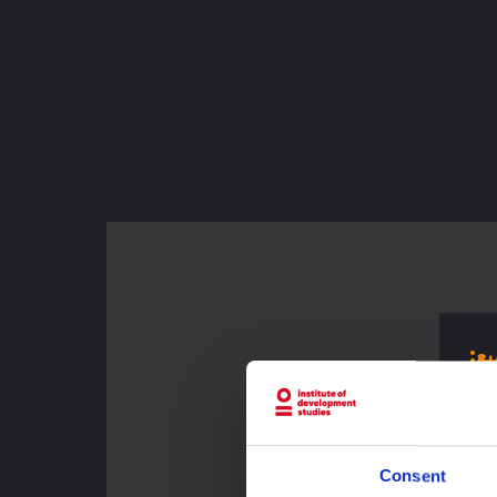
يع:
 بعد
ن في
اقع
Consent
 وحماية