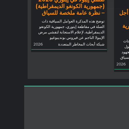
(جمهورية الكونغو الديمقراطية)
 أجل
– نظرة عامة ملخصة للسياق
توضح هذه المذكرة العوامل السياقية ذات
رية
الصلة في مقاطعة إيتوري، جمهورية الكونغو
الديمقراطية، لإعلام الاستجابة لتفشي مرض
الإيبولا الناجم عن فيروس بونديبوغيو.
حاث
شبكة أبحاث المخاطر المتعددة
2026
ول
جهود
لسياق.
2026