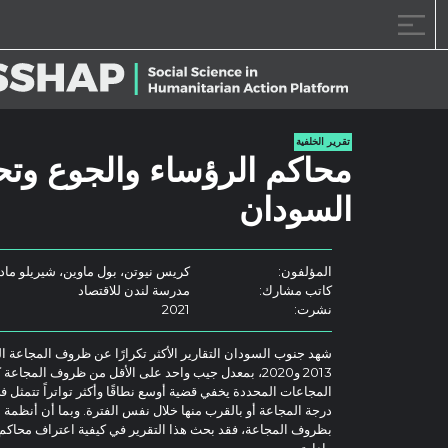
خطى الى المحتوى
تقرير الخلفية
محاكم الرؤساء والجوع وتح
السودان
المؤلفون:
كريس نيوتن، بول ماوين، شيريلو مادو
كاتب مشارك:
مدرسة لندن للاقتصاد
نشرت:
2021
شهد جنوب السودان التقارير الأكثر تكرارًا عن ظروف المجاعة ا
2013 و2020، بمعدل جيب واحد على الأقل من ظروف المجا
المجاعات المحددة يخفي قضية أوسع نطاقًا وأكثر تواتراً تتمثل ف
درجة المجاعة أو بالقرب منها خلال نفس الفترة. وبما أن أنظمة الإنذا
بظروف المجاعة، فقد بحث هذا التقرير في كيفية اعتراف محاكم
وإدارته.