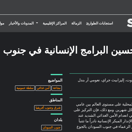
تبديل القائمة المنسدلة
استجابات الطوارئ
الزمالة
المراكز الإقليمية
المدونات والأخبار
موا
سين البرامج الإنسانية في جنوب
ت، إليزابيث جراي، نعومي آر بندل
المواضيع
مجاعة
أمن غذائي
سلطة عمومية
المناطق
لمحلية على مستوى العالم بين عامي
شرق وجنوب أفريقيا
عة كل شهرين. ومع ذلك، فإن التركيز على
ي انعدام الأمن الغذائي الشديد عند
بلدان
ر المبكر الإنسانية نادراً ما تتنبأ
 الزعماء في جنوب السودان بالجوع
جنوب السودان