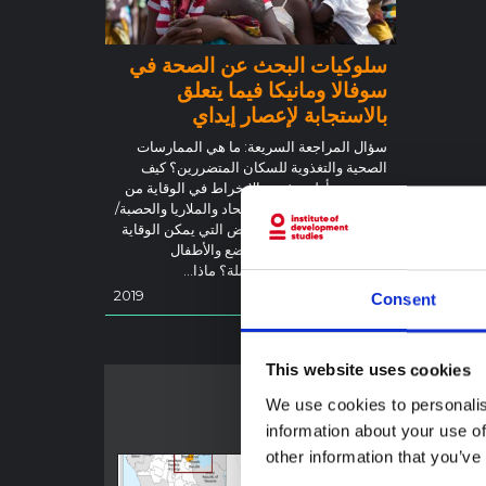
Light of The World التي أصبحت الآن شريكًا منف
ذًا لليونيسف.
Read Less
سلوكيات البحث عن الصحة في
سوفالا ومانيكا فيما يتعلق
بالاستجابة لإعصار إيداي
سؤال المراجعة السريعة: ما هي الممارسات
الصحية والتغذوية للسكان المتضررين؟ كيف
يقومون بتأطير وفهم والانخراط في الوقاية من
الكوليرا/الإسهال المائي الحاد والملاريا والحصبة/
الحصبة الألمانية (أو الأمراض التي يمكن الوقاية
منها باللقاحات)؛ تغذية الرضع والأطفال
والأمراض الأخرى ذات الصلة؟ ماذا…
2019
SSHAP
Consent
This website uses cookies
We use cookies to personalis
information about your use of
other information that you’ve