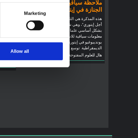
ملاحظة سياقية: ممارسات
ملاحظ
الجنازة في إيتوري
إيبولا
Marketing
(2026)
هذه المذكرة هي الثانية التي ينتجها "التجمع من
أجل إيتوري"، وهي شبكة غير رسمية يقودها
تقدم هذه
بشكل أساسي علماء اجتماعيون يقدمون
إيتوري، ا
معلومات سياقية للاستجابة لتفشي إيبولا
بوندييبوغ
بونديبوغيو في إيتوري، شرق جمهورية الكونغو
والتطورا
الديمقراطية. توسع هذه المذكرة في ...
إيبولا، ب
Allow all
هال للعلوم المفتوحة
2026
جهات...
هال للعل