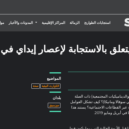
تبديل القائمة المنسدلة
استجابات الطوارئ
الزمالة
المراكز الإقليمية
المدونات والأخبار
موا
تعلق بالاستجابة لإعصار إيداي في
المواضيع
الكوارث البيئية
صحة
الديناميكيات المجتمعية) ذات الصلة
بلدان
ي سوفالا ومانيكا)؟ كيف تشكل العوامل
موزمبيق
 عبر القطاعات الاجتماعية؟ يستند هذا
أبريل ومايو 2019.
 قبل الأزمة الحالية التي ربما يكون فيها