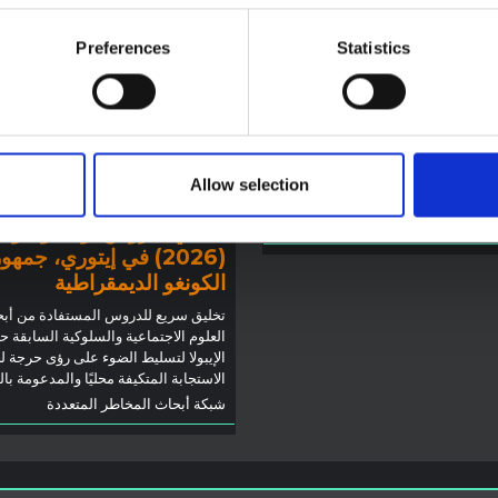
ة سياقية حول تفشي
 بونديبوغيو في إيتوري
Preferences
Statistics
 المذكرة خلفية سياقية حول مقاطعة
لتي تتأثر حاليًا بتفشي فيروس إيبولا
توجيهات
يو. لا تتناول المذكرة مباشرة الأخبار
توصيات: التخليق السريع
ت الأخيرة في الاستجابة لفيروس
لدروس العلوم الاجتماعية
ل تقدم السياق العام الذي تعمل فيه
Allow selection
والسلوكية حول الإيبولا من
وم المفتوحة
2026
تفشي فيروس بونديبوغيو
(2026) في إيتوري، جمهو
الكونغو الديمقراطية
تخليق سريع للدروس المستفادة من أب
العلوم الاجتماعية والسلوكية السابقة ح
الإيبولا لتسليط الضوء على رؤى حرجة ل
الاستجابة المتكيفة محليًا والمدعومة با
شبكة أبحاث المخاطر المتعددة