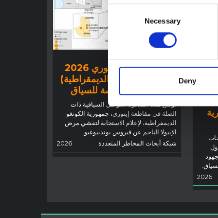
Consent
Necessary
Selection
توجيهات
تفشي إيبولا في إيتوري 2026
(جمهورية الكونغو الديمقراطية)
Deny
 أجل
– نظرة عامة ملخصة للسياق
توضح هذه المذكرة العوامل السياقية ذات
رية
الصلة في مقاطعة إيتوري، جمهورية الكونغو
الديمقراطية، لإعلام الاستجابة لتفشي مرض
الإيبولا الناجم عن فيروس بونديبوغيو.
حاث
شبكة أبحاث المخاطر المتعددة
2026
ول
جهود
لسياق.
2026