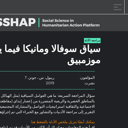
خطى الى المحتوى
مراجعة الأدلة
سياق سوفالا ومانيكا فيما ي
موزمبيق
المؤلفون:
ريبول، س.، جونز، T.
نشرت:
2019
سؤال المراجعة السريعة: ما هي العوامل السياقية (مثل الهياكل و
بالمناطق الحضرية والريفية المتضررة من إعصار إيداي (مقاطعت
الاجتماعية والثقافية استراتيجيات التواصل والمشاركة المجتمعية
التقرير إلى مراجعة الأدبيات والتشاور مع الخبراء التي تم إجراؤها في 
يمكنك أيضًا تنزيل ملخص الأدلة بالضغط هنا.
اقرأ هذه المعلومات مع إدراك أن الكثير من الأدبيات قد تم إنتاجها