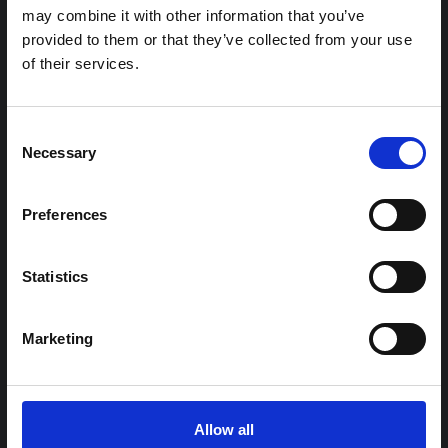
شرط
may combine it with other information that you’ve
ملاحظة سياقية حول تفشي إيبولا بونديبوغيو
provided to them or that they’ve collected from your use
في إيتوري (2026)
of their services.
تقدم هذه المذكرة خلفية سياقية حول مقاطعة إيتوري، التي تتأثر
حاليًا بتفشي فيروس إيبولا بوندييبوغيو. لا تتناول المذكرة مباشرة
الأخبار والتطورات الأخيرة في الاستجابة لفيروس إيبولا، بل تقدم
Consent
السياق العام الذي تعمل فيه جهات...
Necessary
Selection
هال للعلوم المفتوحة
2026
Preferences
Statistics
Marketing
توجيهات
توصيات: التخليق السريع لدروس العلوم
Allow all