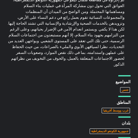
العوائق التي تحول دون مشاركة المرأة في عمليات بناء السلام
ومساهماتها المحتملة. ومن الواضح من الميدان أن المنظمات
والمجموعات النسائية تقوم بعمل رائع في دعم النساء على الأرض،
وتزويدهن بالخدمات الصحية والإرشادية والإنسانية التي تشتد الحاجة إليها.
لكن هذا لا يكفي. ويستمر انعدام الأمن في الإضرار بحياتهم، وعلى الرغم
من التزامهم بجهود بناء السلام، إلا أنهم مستبعدون من اجتماعات السلام
الرسمية، حتى تلك التي تعقد على المستوى الشعبي. ويواجهن العديد من
التحديات، نظرا لسياقهن الأبوي والمليء بالصراعات، من حيث الحفاظ
على عملهن واستدامته، بما في ذلك نقص الموارد، وصعوبات السفر
لحضور الاجتماعات المتعلقة بالعمل، والخوف من التخويف من نظرائهم
الذكور.
المواضيع
جنس
المناطق
غرب ووسط أفريقيا
بلدان
جمهورية الكونغو الديمقراطية