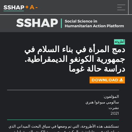
تقليل حجم الخط.
إعادة ضبط حجم ال
زيادة حجم ا
خطى الى المحتوى
أُطرُوحَة
دمج المرأة في بناء السلام في
جمهورية الكونغو الديمقراطية.
دراسة حالة غوما
DOWNLOAD
المؤلفون:
سالومي مبوغوا هنري
نشرت:
2021
تستكشف هذه الأطروحة، التي تم وضعها في سياق البحث الميداني الذي
تم إجراؤه في مقاطعة شمال كيفو في جمهورية الكونغو الديمقراطية،