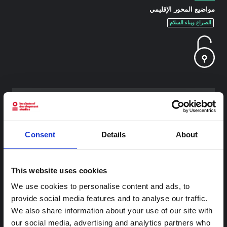
مواضيع المحور الإقليمي
الصراع وبناء السلام
محتوى ذو صلة
Consent
Details
About
شرط
ملاحظة سياقية: ممارسات الجنازة في إيتوري
هذه المذكرة هي الثانية التي ينتجها "التجمع من أجل إيتوري"، وهي
This website uses cookies
شبكة غير رسمية يقودها بشكل أساسي علماء اجتماعيون يقدمون
معلومات سياقية للاستجابة لتفشي إيبولا بونديبوغيو في إيتوري،
We use cookies to personalise content and ads, to
شرق جمهورية الكونغو الديمقراطية. توسع هذه المذكرة في ...
provide social media features and to analyse our traffic.
هال للعلوم المفتوحة
2026
We also share information about your use of our site with
our social media, advertising and analytics partners who