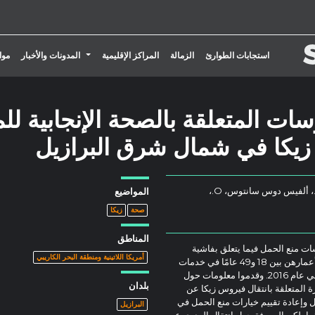
تبديل القائمة المنسدلة
استجابات الطوارئ
الزمالة
المراكز الإقليمية
المدونات والأخبار
موا
ات المتعلقة بالصحة الإنجابية للم
زيكا في شمال شرق البرازيل
بورخيس، ALV، موراي، C.، بورك، A.، ألفيس دوس سانتوس، O.،
المواضيع
صحة
زيكا
المناطق
ات منع الحمل فيما يتعلق بفاشية
أمريكا اللاتينية ومنطقة البحر الكاريبي
فيروس زيكا في البرازيل. وأجروا مقابلات مع 526 امرأة تتراوح أعمارهن بين 18 و49 عامًا في خدمات
الرعاية الصحية الأولية في إحدى عواصم شمال شرق البرازيل، في عام 2016. وقدموا معلومات حول
بلدان
 المتعلقة بانتقال فيروس زيكا عن
ل وإعادة تقييم خيارات منع الحمل في
البرازيل
عا، لكن المعرفة حول انتقال العدوى عن