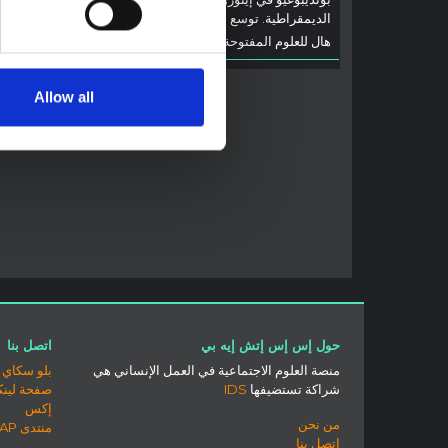
والتطورا
الديمقراطية. توسع هذه المذكرة في ...
إيبولا، ب
هال للعلوم المفتوحة
2026
جهات...
هال للعل
Allow all
حول إس إس إتش إيه بي
اتصل بنا
منصة العلوم الاجتماعية في العمل الإنساني هي
بلو سكاي
شراكة تستضيفها
IDS
صفحة لينك
إكس
من نحن
منتدى SSHAP
اتصل بنا