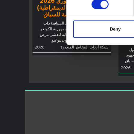
تفشي إيبولا في إيتوري 2026
(جمهورية الكونغو الديمقراطية)
 أجل
– نظرة عامة ملخصة للسياق
توضح هذه المذكرة العوامل السياقية ذات
رية
الصلة في مقاطعة إيتوري، جمهورية الكونغو
Deny
الديمقراطية، لإعلام الاستجابة لتفشي مرض
الإيبولا الناجم عن فيروس بونديبوغيو.
حاث
شبكة أبحاث المخاطر المتعددة
2026
ول
جهود
لسياق.
2026