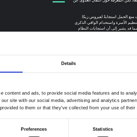
 منع الحمل استجابةً لفيروس زيكا.
ظيم الأسرة واستخدام الواقي الذكري
ما قد يشير إلى أن استجابات النظام
ل فيروس زيكا في الفترة المحيطة
فعالة لمنع الحمل والواقيات الذكرية
مل لمكافحة ناقلات الأمراض.
Details
e content and ads, to provide social media features and to analy
ة سياقية حول تفشي
 our site with our social media, advertising and analytics partn
 بونديبوغيو في إيتوري
 provided to them or that they’ve collected from your use of their
 المذكرة خلفية سياقية حول مقاطعة
لتي تتأثر حاليًا بتفشي فيروس إيبولا
Preferences
Statistics
توجيهات
يو. لا تتناول المذكرة مباشرة الأخبار