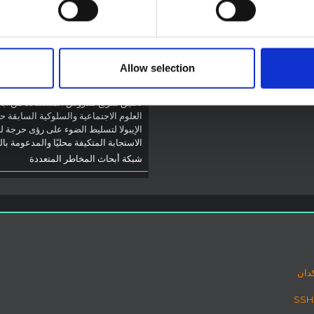
توصيات: التخليق السريع
ت الأخيرة في الاستجابة لفيروس
لدروس العلوم الاجتماعية
ل تقدم السياق العام الذي تعمل فيه
والسلوكية حول الإيبولا من
وم المفتوحة
2026
تفشي فيروس بونديبوغيو
(2026) في إيتوري، جمهو
Allow selection
الكونغو الديمقراطية
تخليق سريع للدروس المستفادة من أب
العلوم الاجتماعية والسلوكية السابقة ح
الإيبولا لتسليط الضوء على رؤى حرجة ل
الاستجابة المتكيفة محليًا والمدعومة با
شبكة أبحاث المخاطر المتعددة
دان