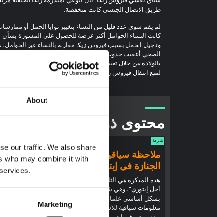
طريق الاتصال الجنسي كانت منخفضة.
لم يقم سوى عدد قليل من النساء بتغيير نوايا الحمل أو ممارسات
كانت النساء الحوامل أكثر عرضة للحصول على المشورة بشأن تن
وتأجيل الحمل بسبب فيروس زيكا مقارنة بالنساء غير الحوامل، م
الصحي أعقبت حدوث الحمل. لاحظنا ضياع فرص الوقاية من انتقا
بالولادة من خلال تغيير السلوك، بما في ذلك وسائل منع الحمل ال
لمنع انتقال فيروس زيكا في الفترة المحيطة بالولادة، كعنصر مك
About
محتوى ذو صلة
شرط
شرط
se our traffic. We also share
ملاحظة سياقية: ممارسات
ملاحظ
ers who may combine it with
الجنازة في إيتوري
إيبولا
 services.
(2026)
هذه المذكرة هي الثانية التي ينتجها "التجمع من
أجل إيتوري"، وهي شبكة غير رسمية يقودها
تقدم هذه
بشكل أساسي علماء اجتماعيون يقدمون
إيتوري، ا
Marketing
معلومات سياقية للاستجابة لتفشي إيبولا
بوندييبوغ
بونديبوغيو في إيتوري، شرق جمهورية الكونغو