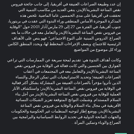
إن عدد وطبيعة الصراعات العنيفة في أفريقيا، إلى جانب جائحة فيروس
نقص المناعة البشرية/الإيدز، ينفي العديد من مكاسب التنمية التي
تحققت في أفريقيا على مدى الخمسين عاما الماضية. تلخص هذه
المذكرة الموجزة الأساس المنطقي وراء الندوة التي عقدت في بريتوريا،
جنوب أفريقيا، في الفترة من 27 إلى 29 مارس/آذار 2001 حول "الوقاية
من فيروس نقص المناعة البشرية/الإيدز والتعامل معه في حالات ما بعد
الصراع: الدروس المبنية على النوع الاجتماعي". فهو ينص على الأهداف
الرئيسية للاجتماع، ويصف الإجراءات المخطط لها، ويحدد المنطق الكامن
وراء كل موضوع من المواضيع.
وكانت أهداف الندوة هي: تقديم لمحة سريعة عن الممارسات التي تراعي
الفوارق بين الجنسين والتي كانت فعالة في الوقاية من فيروس نقص
المناعة البشرية/الإيدز والتعامل معه في المجتمعات في أعقاب
الصراعات العنيفة؛ وتحديد الاستراتيجيات التي تمكن الرجال والنساء
الذين تأثروا مؤخراً بالصراعات العنيفة من المشاركة بشكل أكثر فعالية
في الوقاية من فيروس نقص المناعة البشرية/الإيدز؛ واستكشاف الآثار
العملية للوقاية من فيروس نقص المناعة البشرية/الإيدز من أجل بناء
السلام المستدام. وشملت النواتج المتوقعة تعزيز الشبكات النسائية
الأفريقية في مجال بناء السلام والوقاية من فيروس نقص المناعة
البشرية/الإيدز، ووضع إطار لتوجيه المنظمات غير الحكومية والحكومات
والجهات المانحة الدولية في تحديد الروابط السياساتية والبرامجية بين
الصراع والوباء وتمكين المرأة. .