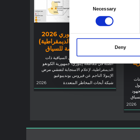
Consent
Necessary
Selection
توجيهات
تفشي إيبولا في إيتوري 2026
(جمهورية الكونغو الديمقراطية)
Deny
 أجل
– نظرة عامة ملخصة للسياق
توضح هذه المذكرة العوامل السياقية ذات
رية
الصلة في مقاطعة إيتوري، جمهورية الكونغو
الديمقراطية، لإعلام الاستجابة لتفشي مرض
الإيبولا الناجم عن فيروس بونديبوغيو.
حاث
شبكة أبحاث المخاطر المتعددة
2026
ول
جهود
لسياق.
2026