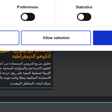
 بونديبوغيو في إيتوري
Preferences
Statistics
 المذكرة خلفية سياقية حول مقاطعة
لتي تتأثر حاليًا بتفشي فيروس إيبولا
توجيهات
يو. لا تتناول المذكرة مباشرة الأخبار
توصيات: التخليق السريع
ت الأخيرة في الاستجابة لفيروس
لدروس العلوم الاجتماعية
ل تقدم السياق العام الذي تعمل فيه
Allow selection
والسلوكية حول الإيبولا من
وم المفتوحة
2026
تفشي فيروس بونديبوغيو
(2026) في إيتوري، جمهو
الكونغو الديمقراطية
تخليق سريع للدروس المستفادة من أب
العلوم الاجتماعية والسلوكية السابقة ح
الإيبولا لتسليط الضوء على رؤى حرجة ل
الاستجابة المتكيفة محليًا والمدعومة با
شبكة أبحاث المخاطر المتعددة