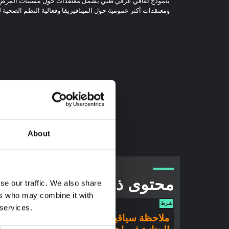
بنموذج ثقافي عرقي طبي يشمل معتقدات حول مسببات المرض، والت
ومعتقدات أكثر عمومية حول الميتافيزيقا وفعالية النظم الصحي
About
محتوى ذو صلة
se our traffic. We also share
ers who may combine it with
شرط
شرط
 services.
ملاحظة سياقية: ممارسات
ملاحظ