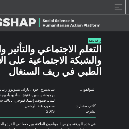
خطى الى المحتوى
ورقة بحثية
التعلم الاجتماعي والتأثير و
والشبكة الاجتماعية على الا
الطبي في ريف السنغال
المؤلفون:
ساندبيرج، جون، بارك، تشولوو، ريتاينا،
بوجيجة، ياسين، غنينج، ساديو با، بيجن
لبنى، ضيوف، إنسا، فتوحي، باباك، س
كاتب مشارك:
سنغور، عبد الرحمن
نشرت:
2019
في هذه الورقة، يدرس المؤلفون العلاقة بين خصائص الفرد والحي 