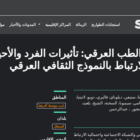
تبديل القائمة المنسدلة
استجابات الطوارئ
الزمالة
المراكز الإقليمية
المدونات والأخبار
موا
الطب العرقي: تأثيرات الفرد والأحي
رتباط بالنموذج الثقافي العرقي
 ستيفن، ديلوناي، فاليري، دويو، لاتيتيا،
المناطق
امي، سيمونا، السخنة، الشيخ، بلعيد،
غرب ووسط أفريقيا
نجور. ، عبدالرحمن
بلدان
السنغال
والشبكة الاجتماعية واحتمالية الارتباط
المحور الإقليمي