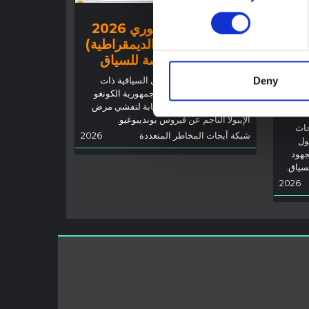
توجيهات
تفشي إيبولا في إيتوري 2026
(جمهورية الكونغو الديمقراطية)
 أجل
– نظرة عامة ملخصة للسياق
Deny
توضح هذه المذكرة العوامل السياقية ذات
رية
الصلة في مقاطعة إيتوري، جمهورية الكونغو
الديمقراطية، لإعلام الاستجابة لتفشي مرض
الإيبولا الناجم عن فيروس بونديبوغيو.
حاث
شبكة أبحاث المخاطر المتعددة
2026
ول
جهود
لسياق.
2026