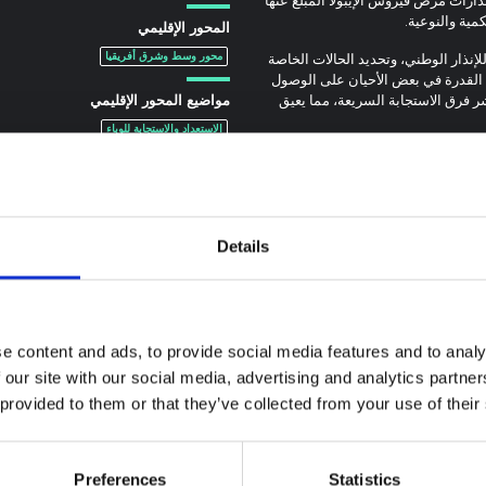
المحور الإقليمي
ذار الوطني، وتحديد الحالات الخاصة
محور وسط وشرق أفريقيا
 القدرة في بعض الأحيان على الوصول
شر فرق الاستجابة السريعة، مما يعيق
مواضيع المحور الإقليمي
الاستعداد والاستجابة للوباء
معرف الهوية الرقمي:
.org/10.1371/journal.pntd.0008872
Details
e content and ads, to provide social media features and to analy
 our site with our social media, advertising and analytics partn
ة سياقية حول تفشي
 provided to them or that they’ve collected from your use of their
 بونديبوغيو في إيتوري
 المذكرة خلفية سياقية حول مقاطعة
Preferences
Statistics