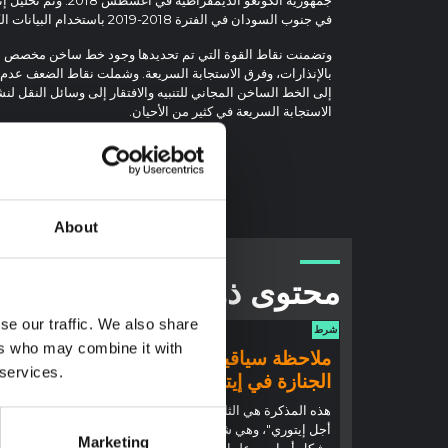
في جنوب السودان في الفترة 2018-2019 باستخدام البيانات الكمية والنوعية.
وتضمنت نقاط القوة التي تم تحديدها وجود خط ساخن مخصص للإن
بالإنذارات، وفرق الاستجابة السريعة. وشملت نقاط الضعف عدم
إلى الخط الساخن المجاني للتنبيه والافتقار إلى وسائل النقل لن
الاستجابة السريعة في كثير من الأحيان.
About
محتوى ذو صلة
se our traffic. We also share
شرط
شرط
ers who may combine it with
ملاحظة سياقية: ممارسات
ملاحظ
 services.
الجنازة في إيتوري
إيبولا
(2026)
هذه المذكرة هي الثانية التي ينتجها "التجمع من
أجل إيتوري"، وهي شبكة غير رسمية يقودها
تقدم هذه
Marketing