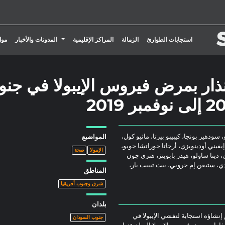
تبديل القائمة المنسدلة
استجابات الطوارئ
الزمالة
المراكز الإقليمية
المدونات والأخبار
موا
لإنذار بمرض فيروس الإيبولا في جن
 سودهير بونجا، كيبيبو بيرتا، ماثيو كول،
المواضيع
إيفيني أودينويزي، أرجاتا جوراتشا جويو،
الإيبولا
صحة
، دينا ساولو، هيذر بابويتز، هنري جون
ي، ستيفن إم جروبي، بيث تيبيت بار،
المناطق
شرق وجنوب أفريقيا
بلدان
تم إنشاؤه استجابة لتفشي الإيبولا في
جنوب السودان
اطية في أغسطس 2018. وتم تحليل إنذارات مرض فيروس الإيبولا المبلغ عنها