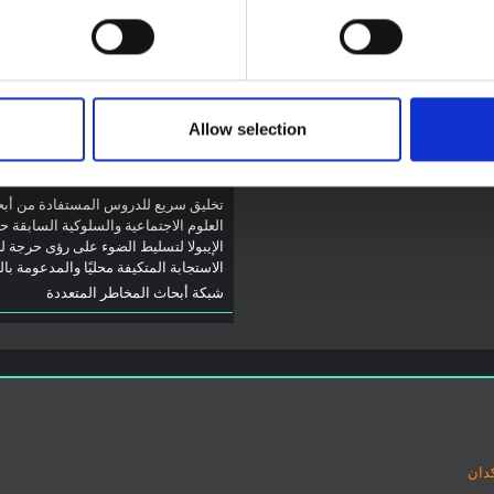
لتي تتأثر حاليًا بتفشي فيروس إيبولا
توجيهات
يو. لا تتناول المذكرة مباشرة الأخبار
توصيات: التخليق السريع
ت الأخيرة في الاستجابة لفيروس
لدروس العلوم الاجتماعية
ل تقدم السياق العام الذي تعمل فيه
والسلوكية حول الإيبولا من
وم المفتوحة
2026
تفشي فيروس بونديبوغيو
Allow selection
(2026) في إيتوري، جمهو
الكونغو الديمقراطية
تخليق سريع للدروس المستفادة من أب
العلوم الاجتماعية والسلوكية السابقة ح
الإيبولا لتسليط الضوء على رؤى حرجة ل
الاستجابة المتكيفة محليًا والمدعومة با
شبكة أبحاث المخاطر المتعددة
دان