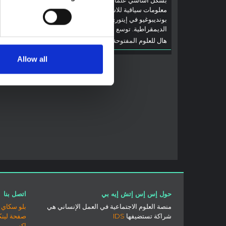
بشكل أساسي علماء اجتماعيون يقدمون
إيتوري، ا
معلومات سياقية للاستجابة لتفشي إيبولا
بوندييبوغ
بونديبوغيو في إيتوري، شرق جمهورية الكونغو
والتطورا
الديمقراطية. توسع هذه المذكرة في ...
إيبولا، ب
هال للعلوم المفتوحة
2026
جهات...
هال للعل
Allow all
حول إس إس إتش إيه بي
اتصل بنا
منصة العلوم الاجتماعية في العمل الإنساني هي
بلو سكاي
شراكة تستضيفها
IDS
صفحة لينك
إكس