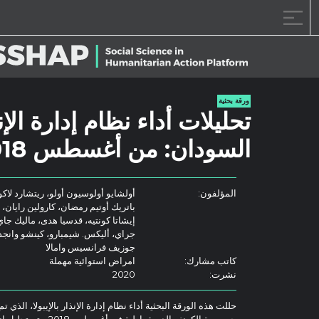
خطى الى المحتوى
ورقة بحثية
تحليلات أداء نظام إدارة ا
السودان: من أغسطس 2018 إلى نوفمبر 2019
المؤلفون:
أولشايو أولوسيون أولو، ريتشارد لاكو،
باتريك أوتيم رمضان، كارولين رايان، 
إيشاتا كونتيه، قدسيا هدى، ماليك جاي
جراي، أليكس. شيمبارو، كينشو وانجد
جوزيف فرانسيس وامالا
كاتب مشارك:
امراض استوائية مهملة
نشرت:
2020
حللت هذه الورقة البحثية أداء نظام إدارة الإنذار بالإيبولا، الذي 
جمهورية الكونغو الديمقر