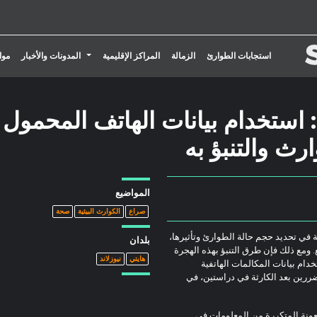
تبديل القائمة المنسدلة
استجابات الطوارئ
الزمالة
المراكز الإقليمية
المدونات والأخبار
موا
استخدام بيانات الهاتف المحمول
رث والتنبؤ به
المواضيع
صراع
الكوارث البيئية
صحة
ة في تحديد حجم حالة الطوارئ وتأثيرها،
بلدان
ع. ومع ذلك فإن طرق التنبؤ بهذه الهجرة
هايتي
نيوزلاند
دام بيانات المكالمات الهاتفية
ررين بعد الكارثة في دراستين، في
معونة المتكررة من المعلومات في