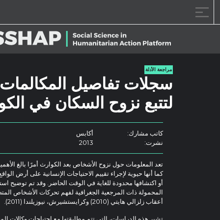
خطى الى المحتوى
مراجعة الأدلة
سجلات تفاصيل المكالمات: 
لتتبع نزوح السكان في الكوا
كاتب مشارك:
أكابس
نشرت:
2013
تعد المعلومات حول نزوح الأشخاص بعد الكوارث أمرًا بالغ الأهمي
كما أنها حيوية لإجراء تقييم الاحتياجات الإنسانية على أرض الواق
أو اكتشافها محدودة للغاية في الوقت الحاضر. وقد تم توضيح استخ
المحمولة ذات المرجعية الجغرافية لفهم تحركات الأشخاص المتض
أعقاب زلزالي هايتي (2010) وكرايستشيرش، نيوزيلندا (2011).
تشير هذه الدراسات، التي تتم مطابقتها مع احتياجات وكالات ال