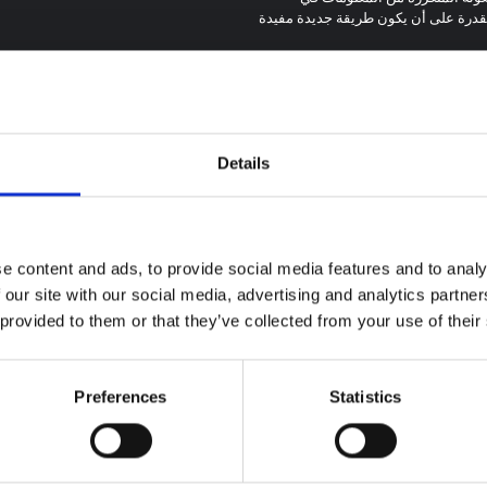
 القدرة على أن يكون طريقة جديدة مفيدة
Details
ة سياقية حول تفشي
 بونديبوغيو في إيتوري
e content and ads, to provide social media features and to analy
 our site with our social media, advertising and analytics partn
 المذكرة خلفية سياقية حول مقاطعة
 provided to them or that they’ve collected from your use of their
لتي تتأثر حاليًا بتفشي فيروس إيبولا
توجيهات
يو. لا تتناول المذكرة مباشرة الأخبار
توصيات: التخليق السريع
ت الأخيرة في الاستجابة لفيروس
لدروس العلوم الاجتماعية
ل تقدم السياق العام الذي تعمل فيه
Preferences
Statistics
والسلوكية حول الإيبولا من
وم المفتوحة
2026
تفشي فيروس بونديبوغيو
(2026) في إيتوري، جمهو