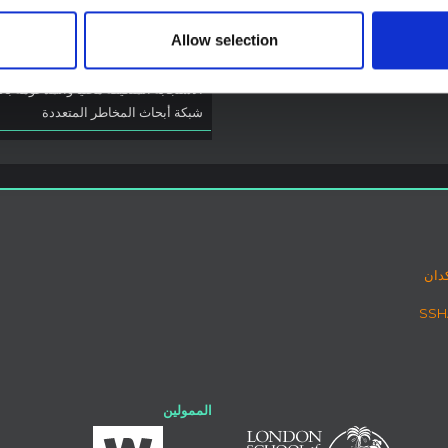
الكونغو الديمقراطية
تخليق سريع للدروس المستفادة من أب
Allow selection
العلوم الاجتماعية والسلوكية السابقة ح
الإيبولا لتسليط الضوء على رؤى حرجة ل
الاستجابة المتكيفة محليًا والمدعومة با
شبكة أبحاث المخاطر المتعددة
دان
الممولين