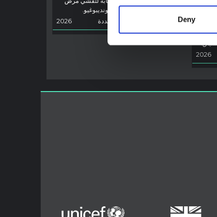
الديمقراطية، لإعلام الاستجابة لتفشي مرض
المرض، لا يزال هناك خطر كبير لعودة ظهور المر
الإيبولا الناجم عن فيروس بونديبوغيو.
ض. تعمل اليونيسف مع الحكومة والشركاء، بما في
حاث
Deny
ذلك منظمات الأمم المتحدة الأخرى، على جانبي الح
شبكة أبحاث المخاطر المتعددة
2026
ول
دود، وأرسلت إمدادات علاج الكوليرا، بما في ذلك م
جهود
جموعات الكوليرا (لإدارة ما يصل إلى 100 حالة كولي
لسياق.
را لكل مجموعة) والمكملات الغذائية عالية الطاقة و
2026
المياه والصرف الصحي والنظافة الصحية ومستلزما
ت الصحة والتغذية استجابة لتفشي المرض. وتدعم ا
ليونيسف أيضًا استخدام أدوات الاتصال لإدارة حالات
الكوليرا وتوفر المعلومات لرفع مستوى الوعي وتعزي
ز تدابير الوقاية، مثل غسل اليدين بالصابون، في الم
راكز الصحية وداخل المجتمعات للمساعدة في منع ا
نتشار المرض. في إطار عملها الإنساني من أجل الأ
طفال لعام 2015،
أقرأ أقل