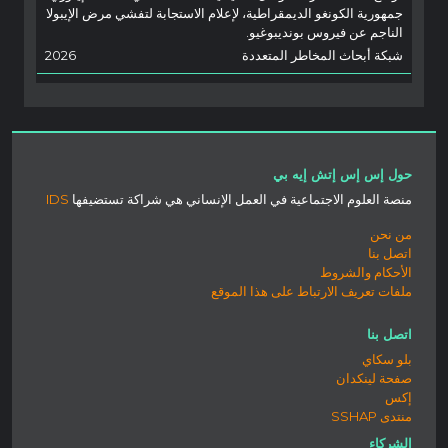
جمهورية الكونغو الديمقراطية، لإعلام الاستجابة لتفشي مرض الإيبولا
الناجم عن فيروس بونديبوغيو.
شبكة أبحاث المخاطر المتعددة
2026
حول إس إس إتش إيه بي
منصة العلوم الاجتماعية في العمل الإنساني هي شراكة تستضيفها
IDS
من نحن
اتصل بنا
الأحكام والشروط
ملفات تعريف الارتباط على هذا الموقع
اتصل بنا
بلو سكاي
صفحة لينكدان
إكس
منتدى SSHAP
الشركاء