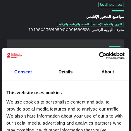
محور غرب أفريقيا
مواضيع المحور الإقليمي
النزوح والحماية الإنسانية
الصحة والرفاهية والرعاية
معرف الهوية الرقمي:
10.1080/13691050410001680528
محتوى ذو صلة
شرط
Consent
Details
About
ملاحظة سياقية: ممارسات الجنازة في إيتوري
هذه المذكرة هي الثانية التي ينتجها "التجمع من أجل إيتوري"، وهي
شبكة غير رسمية يقودها بشكل أساسي علماء اجتماعيون يقدمون
This website uses cookies
معلومات سياقية للاستجابة لتفشي إيبولا بونديبوغيو في إيتوري،
شرق جمهورية الكونغو الديمقراطية. توسع هذه المذكرة في ...
We use cookies to personalise content and ads, to
هال للعلوم المفتوحة
2026
provide social media features and to analyse our traffic.
We also share information about your use of our site with
شرط
our social media, advertising and analytics partners who
ملاحظة سياقية حول تفشي إيبولا بونديبوغيو
may combine it with other information that you’ve