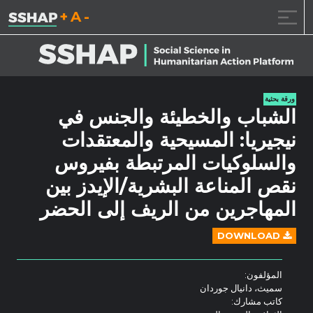
تقليل حجم الخط.
إعادة ضبط حجم ال
زيادة حجم ا
خطى الى المحتوى
ورقة بحثية
الشباب والخطيئة والجنس في
نيجيريا: المسيحية والمعتقدات
والسلوكيات المرتبطة بفيروس
نقص المناعة البشرية/الإيدز بين
المهاجرين من الريف إلى الحضر
DOWNLOAD
المؤلفون:
سميث، دانيال جوردان
كاتب مشارك: