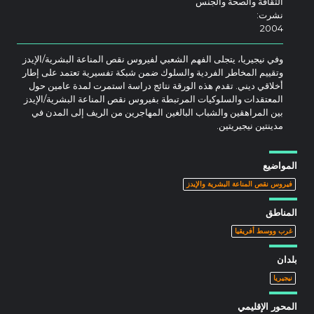
الثقافة والصحة والجنس
نشرت:
2004
وفي نيجيريا، يتجلى الفهم الشعبي لفيروس نقص المناعة البشرية/الإيدز
وتقييم المخاطر الفردية والسلوك ضمن شبكة تفسيرية تعتمد على إطار
أخلاقي ديني. تقدم هذه الورقة نتائج دراسة استمرت لمدة عامين حول
المعتقدات والسلوكيات المرتبطة بفيروس نقص المناعة البشرية/الإيدز
بين المراهقين والشباب البالغين المهاجرين من الريف إلى المدن في
مدينتين نيجيريتين.
المواضيع
فيروس نقص المناعة البشرية والإيدز
المناطق
غرب ووسط أفريقيا
بلدان
نيجيريا
المحور الإقليمي