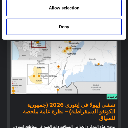
جمهورية الكونغو الديمقراطية
Allow selection
تخليق سريع للدروس المستفادة من أبحاث العلوم الاجتماعية
والسلوكية السابقة حول الإيبولا لتسليط الضوء على رؤى حرجة لجهود
الاستجابة المتكيفة محليًا والمدعومة بالسياق.
Deny
شبكة أبحاث المخاطر المتعددة
2026
توجيهات
تفشي إيبولا في إيتوري 2026 (جمهورية
الكونغو الديمقراطية) – نظرة عامة ملخصة
للسياق
توضح هذه المذكرة العوامل السياقية ذات الصلة في مقاطعة إيتوري،