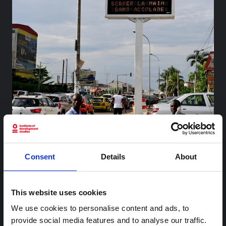
محتوى ذو صلة
Consent
Details
About
شرط
ملاحظة سياقية: ممارسات الجنازة في إيتوري
This website uses cookies
We use cookies to personalise content and ads, to
هذه المذكرة هي الثانية التي ينتجها "التجمع من أجل إيتوري"، وهي
شبكة غير رسمية يقودها بشكل أساسي علماء اجتماعيون يقدمون
provide social media features and to analyse our traffic.