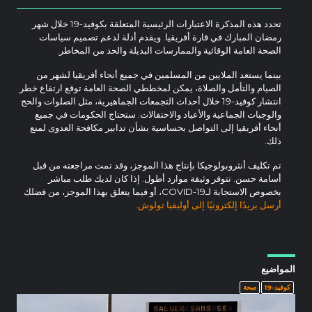
تحدد هذه المذكرة الاعتبارات الرئيسية المتعلقة بكوفيد-19 خلال شهر
رمضان المبارك في قارة أفريقيا. ويقدم أدلة لدعم تصميم سياسات
الصحة العامة الوقائية والممارسات البديلة والحد من المخاطر.
بينما يستعد الملايين من المسلمين في جميع أنحاء أفريقيا لشهر من
الصيام والتأمل والصلاة، يمكن لمخططي الصحة العامة توقع ارتفاع خطر
انتشار كوفيد-19 خلال أحداث التجمعات الجماهيرية، مثل الصلوات والحج
والوجبات الجماعية والأعياد والاحتفالات. ستحتاج الحكومات في جميع
أنحاء أفريقيا إلى التواصل بحساسية بشأن تدابير مكافحة العدوى لمنع
ذلك.
تم تكليف أنثروبولوجيكا بإنتاج هذا الموجز، وقد تمت مراجعته من قبل
أسامة حسن. تتوفر وثيقة موارد أطول. إذا كان لديك طلب مباشر
بخصوص الاستجابة لـCOVID-19، أو فيما يتعلق بهذا الموجز، من فضلك
أرسل بريدًا إلكترونيًا إلى أوليفيا تولوش
.
المواضيع
كوفيد-19
صحة