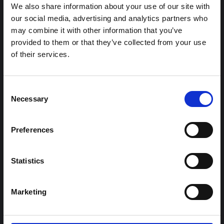
معلومات سياقية للاستجابة لتفشي إيبولا بونديبوغيو في إيتوري،
We also share information about your use of our site with
شرق جمهورية الكونغو الديمقراطية. توسع هذه المذكرة في ...
our social media, advertising and analytics partners who
هال للعلوم المفتوحة
2026
may combine it with other information that you’ve
provided to them or that they’ve collected from your use
شرط
of their services.
ملاحظة سياقية حول تفشي إيبولا بونديبوغيو
في إيتوري (2026)
تقدم هذه المذكرة خلفية سياقية حول مقاطعة إيتوري، التي تتأثر
Consent
حاليًا بتفشي فيروس إيبولا بوندييبوغيو. لا تتناول المذكرة مباشرة
Necessary
Selection
الأخبار والتطورات الأخيرة في الاستجابة لفيروس إيبولا، بل تقدم
السياق العام الذي تعمل فيه جهات...
هال للعلوم المفتوحة
2026
Preferences
Statistics
Marketing