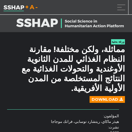
تقليل حجم الخط.
إعادة ضبط حجم ال
زيادة حجم ا
خطى الى المحتوى
ورقة بحثية
مماثلة، ولكن مختلفة! مقارنة
النظام الغذائي للمدن الثانوية
الأوغندية والتحولات الغذائية مع
النتائج المستخلصة من المدن
الأولية الأفريقية.
DOWNLOAD
المؤلفون:
هيذر ماكاي، ريتشارد توسابي، فرانك موجاجا
نشرت: