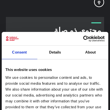
محتوى ذو صلة
شرط
ملاحظة سياقية: ممارسات الجنازة في إيتوري
Consent
Details
About
هذه المذكرة هي الثانية التي ينتجها "التجمع من أجل إيتوري"، وهي
شبكة غير رسمية يقودها بشكل أساسي علماء اجتماعيون يقدمون
معلومات سياقية للاستجابة لتفشي إيبولا بونديبوغيو في إيتوري،
شرق جمهورية الكونغو الديمقراطية. توسع هذه المذكرة في ...
This website uses cookies
هال للعلوم المفتوحة
2026
We use cookies to personalise content and ads, to
provide social media features and to analyse our traffic.
شرط
We also share information about your use of our site with
ملاحظة سياقية حول تفشي إيبولا بونديبوغيو
our social media, advertising and analytics partners who
في إيتوري (2026)
may combine it with other information that you’ve
تقدم هذه المذكرة خلفية سياقية حول مقاطعة إيتوري، التي تتأثر
provided to them or that they’ve collected from your use
حاليًا بتفشي فيروس إيبولا بوندييبوغيو. لا تتناول المذكرة مباشرة