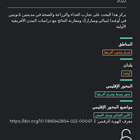
2022
يركز هذا البحث على تجارب الغذاء والزراعة والصحة في مدينتين ثانويتين
في أوغندا (مبالي ومبارارا)، ومقارنة النتائج مع دراسات المدن الأفريقية
الأولية.
المناطق
شرق وجنوب أفريقيا
بلدان
أوغندا
المحور الإقليمي
محور وسط وشرق أفريقيا
مواضيع المحور الإقليمي
الأمن الغذائي وسبل العيش
معرف الهوية الرقمي:
https://doi.org/10.1186/s42854-022-00047-3