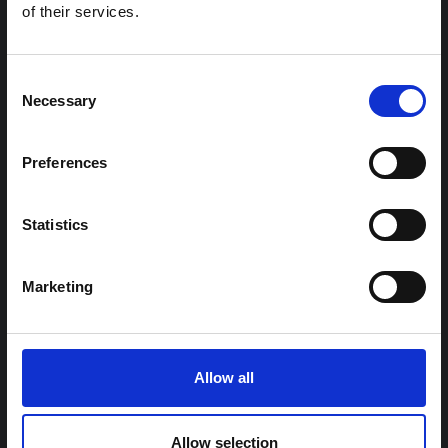
of their services.
الأخبار والتطورات الأخيرة في الاستجابة لفيروس إيبولا، بل تقدم
السياق العام الذي تعمل فيه جهات...
هال للعلوم المفتوحة
2026
Consent
Necessary
Selection
Preferences
Statistics
Marketing
توجيهات
توصيات: التخليق السريع لدروس العلوم
الاجتماعية والسلوكية حول الإيبولا من أجل
تفشي فيروس بونديبوغيو (2026) في إيتوري،
Allow all
جمهورية الكونغو الديمقراطية
تخليق سريع للدروس المستفادة من أبحاث العلوم الاجتماعية
Allow selection
والسلوكية السابقة حول الإيبولا لتسليط الضوء على رؤى حرجة لجهود