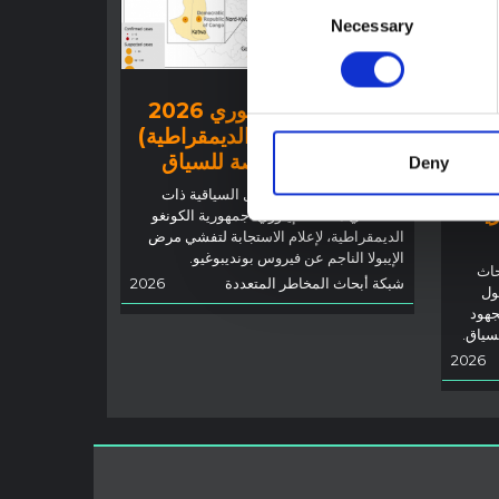
Necessary
Selection
توجيهات
تفشي إيبولا في إيتوري 2026
(جمهورية الكونغو الديمقراطية)
 أجل
– نظرة عامة ملخصة للسياق
Deny
توضح هذه المذكرة العوامل السياقية ذات
رية
الصلة في مقاطعة إيتوري، جمهورية الكونغو
الديمقراطية، لإعلام الاستجابة لتفشي مرض
الإيبولا الناجم عن فيروس بونديبوغيو.
حاث
شبكة أبحاث المخاطر المتعددة
2026
ول
جهود
لسياق.
2026