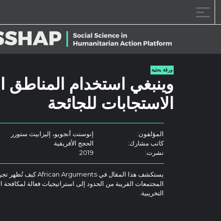
خطى الى المحتوى
ورقة بحثية
وينبغي استخدام المناطق ا
الاستجابات للجائحة
المؤلفون:
إنوسنت أنجويو، إليزابيث ستورر
كاتب مشارك:
الحجج الأفريقية
نشرت:
2019
يستكشف هذا المقال في uments
المجتمعات القريبة من الحدود إلى استراتيجيات فعالة لمكافحة ا
التخريبية.