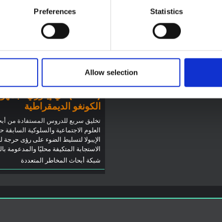
Preferences
Statistics
 المذكرة خلفية سياقية حول مقاطعة
لتي تتأثر حاليًا بتفشي فيروس إيبولا
توجيهات
يو. لا تتناول المذكرة مباشرة الأخبار
توصيات: التخليق السريع
ت الأخيرة في الاستجابة لفيروس
لدروس العلوم الاجتماعية
ل تقدم السياق العام الذي تعمل فيه
والسلوكية حول الإيبولا من
Allow selection
وم المفتوحة
2026
تفشي فيروس بونديبوغيو
(2026) في إيتوري، جمهو
الكونغو الديمقراطية
تخليق سريع للدروس المستفادة من أب
العلوم الاجتماعية والسلوكية السابقة ح
الإيبولا لتسليط الضوء على رؤى حرجة ل
الاستجابة المتكيفة محليًا والمدعومة با
شبكة أبحاث المخاطر المتعددة