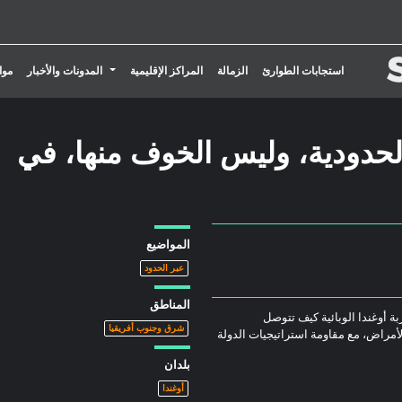
تبديل القائمة المنسدلة
استجابات الطوارئ
الزمالة
المراكز الإقليمية
المدونات والأخبار
موا
لحدودية، وليس الخوف منها، في
المواضيع
عبر الحدود
المناطق
African Arg كيف تُظهر تجربة أوغندا الوبائية كيف تتوصل
شرق وجنوب أفريقيا
لأمراض، مع مقاومة استراتيجيات الدولة
بلدان
أوغندا