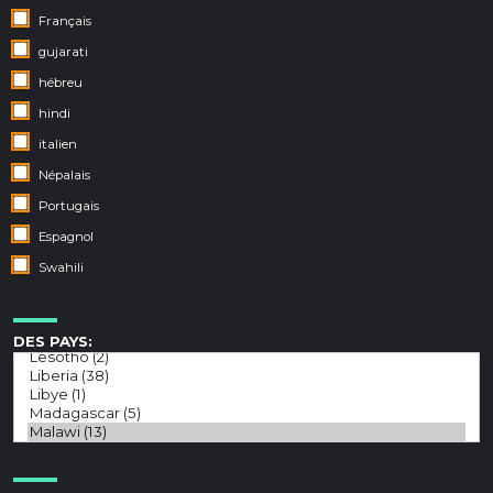
Français
gujarati
hébreu
hindi
italien
Népalais
Portugais
Espagnol
Swahili
DES PAYS: