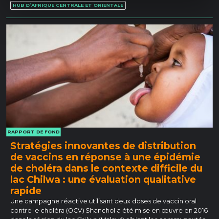
HUB D’AFRIQUE CENTRALE ET ORIENTALE
RAPPORT DE FOND
Stratégies innovantes de distribution
de vaccins en réponse à une épidémie
de choléra dans le contexte difficile du
lac Chilwa : une évaluation qualitative
rapide
Une campagne réactive utilisant deux doses de vaccin oral
contre le choléra (OCV) Shanchol a été mise en œuvre en 2016