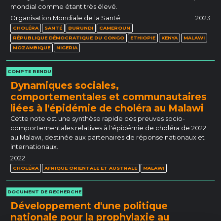
mondial comme étant très élevé.
Organisation Mondiale de la Santé
2023
CHOLÉRA
SANTÉ
BURUNDI
CAMEROUN
RÉPUBLIQUE DÉMOCRATIQUE DU CONGO
ETHIOPIE
KENYA
MALAWI
MOZAMBIQUE
NIGERIA
COMPTE RENDU
Dynamiques sociales,
comportementales et communautaires
liées à l'épidémie de choléra au Malawi
Cette note est une synthèse rapide des preuves socio-
comportementales relatives à l'épidémie de choléra de 2022
au Malawi, destinée aux partenaires de réponse nationaux et
internationaux.
2022
CHOLÉRA
AFRIQUE ORIENTALE ET AUSTRALE
MALAWI
DOCUMENT DE RECHERCHE
Développement d'une politique
nationale pour la prophylaxie au