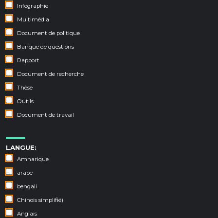
Infographie
Multimédia
Document de politique
Banque de questions
Rapport
Document de recherche
Thèse
Outils
Document de travail
LANGUE:
Amharique
arabe
bengali
Chinois simplifié)
Anglais