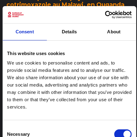
cotrimoxazole au Malawi, en Ouganda
et en Zambie : la relation entre le
contexte, les données probantes et les
liens
Consent
Details
About
Il existe plusieurs cadres pour analyser les facteurs qui
influencent l'utilisation des données probantes dans les
processus politiques dans les contextes pauvres en
ressources, mais les analyses empiriques de l'élaboration des
This website uses cookies
politiques de santé dans ces contextes sont relativement
rares. Élaboration d’une politique nationale pour le traitement
We use cookies to personalise content and ads, to
préventif au cotrimoxazole en…
provide social media features and to analyse our traffic.
Politiques et systèmes de recherche en santé
2011
We also share information about your use of our site with
AFRIQUE ORIENTALE ET AUSTRALE
MALAWI
OUGANDA
ZAMBIE
our social media, advertising and analytics partners who
HUB D’AFRIQUE CENTRALE ET ORIENTALE
may combine it with other information that you’ve provided
to them or that they’ve collected from your use of their
DOCUMENT DE RECHERCHE
services.
Paysages des risques liés au Covid-19 :
perceptions des risques viraux dans les
Grands Lacs africains
Consent
Dans cet article, nous explorons les risques liés au Covid-19
Necessary
Selection
dans la région des Grands Lacs africains. S’appuyant sur un