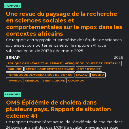
RAPPORT
Une revue du paysage de la recherche
en sciences sociales et
comportementales sur le mpox dans les
contextes africains
Ce rapport cartographie et synthétise des études de sciences
sociales et comportementales sur le mpox en Afrique
subsaharienne, de 2017 à décembre 2025.
SSHAP
2026
AFRIQUE ORIENTALE ET AUSTRALE
AFRIQUE DE L'OUEST ET CENTRALE
BURUNDI
RÉPUBLIQUE CENTRAFRICAINE
CÔTE D'IVOIRE
RÉPUBLIQUE DÉMOCRATIQUE DU CONGO
MALAWI
NIGERIA
RWANDA
SÉNÉGAL
SIERRA LEONE
OUGANDA
RAPPORT
OMS Épidémie de choléra dans
plusieurs pays, Rapport de situation
externe #1
Ce rapport résume l'état actuel de l'épidémie de choléra dans
24 pays signalant des cas. L'OMS a évalué le niveau de risque