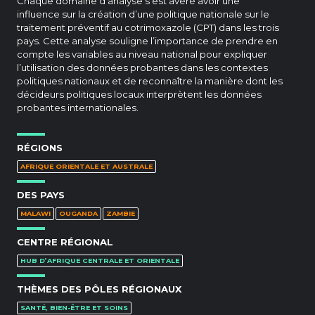
Chaque domaine d’analyse s’est avéré avoir une
influence sur la création d’une politique nationale sur le
traitement préventif au cotrimoxazole (CPT) dans les trois
pays. Cette analyse souligne l’importance de prendre en
compte les variables au niveau national pour expliquer
l’utilisation des données probantes dans les contextes
politiques nationaux et de reconnaître la manière dont les
décideurs politiques locaux interprètent les données
probantes internationales.
RÉGIONS
AFRIQUE ORIENTALE ET AUSTRALE
DES PAYS
MALAWI
OUGANDA
ZAMBIE
CENTRE RÉGIONAL
HUB D’AFRIQUE CENTRALE ET ORIENTALE
THÈMES DES PÔLES RÉGIONAUX
SANTÉ, BIEN-ÊTRE ET SOINS