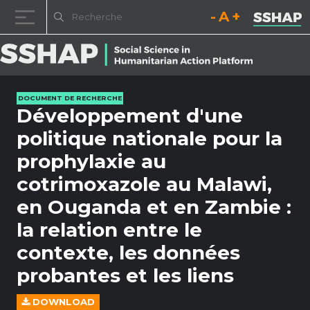
Diminuez la taille de la pol
Réinitialisez la t
Augmentez l
Passer au contenu
DOCUMENT DE RECHERCHE
Développement d'une
politique nationale pour la
prophylaxie au
cotrimoxazole au Malawi,
en Ouganda et en Zambie :
la relation entre le
contexte, les données
probantes et les liens
DOWNLOAD