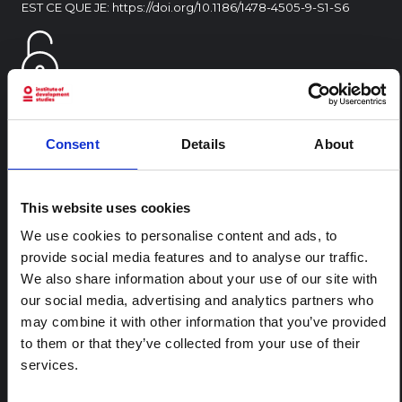
EST CE QUE JE:
https://doi.org/10.1186/1478-4505-9-S1-S6
Consent
Details
About
CONTENU ASSOCIÉ
This website uses cookies
ARTICLE
Note contextuelle : Pratiques
We use cookies to personalise content and ads, to
funéraires en Ituri
provide social media features and to analyse our traffic.
We also share information about your use of our site with
Cette note est la deuxième produite par " le collectif
pour l'Ituri ", un réseau informel principalement animé
our social media, advertising and analytics partners who
par des chercheurs en sciences sociales qui fournissent
may combine it with other information that you’ve provided
des informations contextuelles pour la réponse à
to them or that they’ve collected from your use of their
l'épidémie d'Ebola à Bundibugyo dans l'Ituri, à l'est de
la RDC. Cette note développe les…
services.
HAL Sciences ouvertes
2026