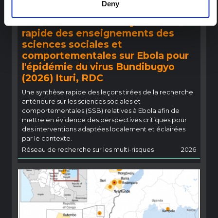
Deny
COMPTE RENDU
Recommandations : Synthèse
rapide des enseignements des
sciences sociales et
comportementales sur Ebola pour
l'épidémie du virus Bundibugyo
(2026) Ituri, RDC
Une synthèse rapide des leçons tirées de la recherche
antérieure sur les sciences sociales et
comportementales (SSB) relatives à Ebola afin de
mettre en évidence des perspectives critiques pour
des interventions adaptées localement et éclairées
par le contexte.
Réseau de recherche sur les multi-risques
2026