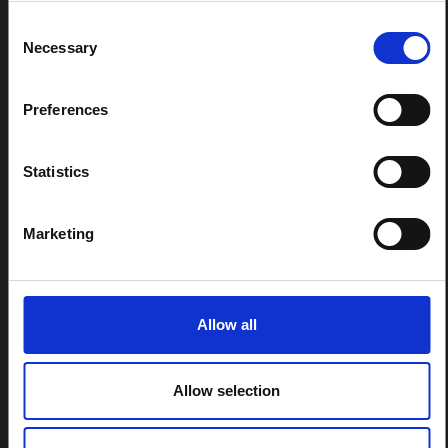
Consent
ARTICLE
Necessary
Selection
Note contextuelle sur l'épidémie
d'Ebola Bundibugyo en Ituri (2026)
Preferences
Cette note fournit un contexte sur la province de l'Ituri,
actuellement touchée par une épidémie d'Ebola
Bundibugyo. La note n'aborde pas directement
l'actualité et les derniers développements de la
Statistics
réponse à Ebola, mais présente le contexte général
dans lequel le public...
HAL Sciences ouvertes
2026
Marketing
Allow all
Allow selection