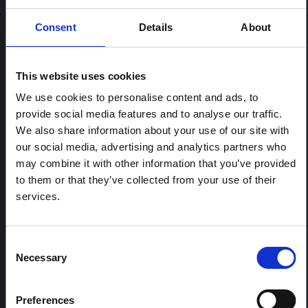
Consent
Details
About
This website uses cookies
We use cookies to personalise content and ads, to
provide social media features and to analyse our traffic.
We also share information about your use of our site with
our social media, advertising and analytics partners who
may combine it with other information that you’ve provided
Les enfants et leurs familles voyagent jusqu'à dix heures pour
to them or that they’ve collected from your use of their
se rendre au point d'eau de Qacha Chalu, dans le centre de
services.
l'Éthiopie. Partout en Éthiopie, des millions d’enfants luttent p
...
Plus
our faire face à l’insécurité alimentaire, au manque d’eau, à la
maladie et aux menaces qui pèsent sur leur éducation et leur
sécurité. Après deux années de précipitations irrégulières et
Consent
de sécheresse dans certains pays, l’un des événements mét
Necessary
Selection
CONTENU ASSOCIÉ
éorologiques El Niño les plus puissants depuis 50 ans fait des
ravages sur les vies et les moyens de subsistance. Il n'y a pas
d'eau là où vivent ces enfants, ils n'ont donc d'autre choix qu
ARTICLE
Preferences
e d'entreprendre un voyage long et difficile, plusieurs fois par