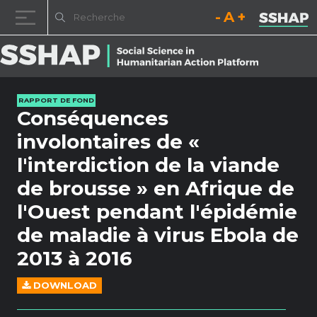
Diminuez la taille de la pol
Réinitialisez la t
Augmentez l
Passer au contenu
RAPPORT DE FOND
Conséquences
involontaires de «
l'interdiction de la viande
de brousse » en Afrique de
l'Ouest pendant l'épidémie
de maladie à virus Ebola de
2013 à 2016
DOWNLOAD