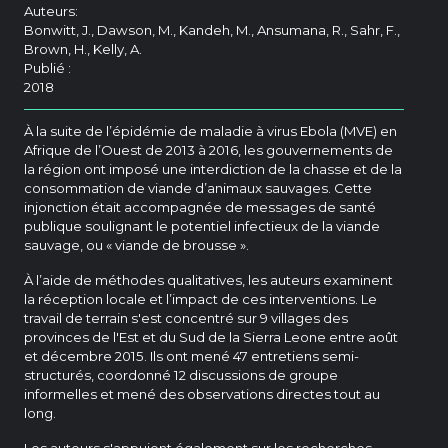
Auteurs:
Bonwitt, J., Dawson, M., Kandeh, M., Ansumana, R., Sahr, F.,
Brown, H., Kelly, A.
Publié :
2018
À la suite de l’épidémie de maladie à virus Ebola (MVE) en
Afrique de l’Ouest de 2013 à 2016, les gouvernements de
la région ont imposé une interdiction de la chasse et de la
consommation de viande d’animaux sauvages. Cette
injonction était accompagnée de messages de santé
publique soulignant le potentiel infectieux de la viande
sauvage, ou « viande de brousse ».
À l’aide de méthodes qualitatives, les auteurs examinent
la réception locale et l’impact de ces interventions. Le
travail de terrain s'est concentré sur 9 villages des
provinces de l'Est et du Sud de la Sierra Leone entre août
et décembre 2015. Ils ont mené 47 entretiens semi-
structurés, coordonné 12 discussions de groupe
informelles et mené des observations directes tout au
long.
Les auteurs s'appuient également sur les recherches