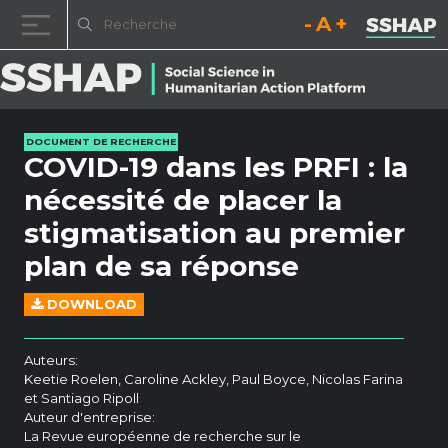
Diminuez la taille de la pol
Réinitialisez la t
Augmentez l
Passer au contenu
DOCUMENT DE RECHERCHE
COVID-19 dans les PRFI : la
nécessité de placer la
stigmatisation au premier
plan de sa réponse
DOWNLOAD
Auteurs:
Keetie Roelen, Caroline Ackley, Paul Boyce, Nicolas Farina
et Santiago Ripoll
Auteur d'entreprise:
La Revue européenne de recherche sur le