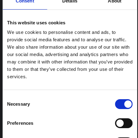
Consent
Details
About
pour l'Ituri ", un réseau informel principalement animé
par des chercheurs en sciences sociales qui fournissent
des informations contextuelles pour la réponse à
This website uses cookies
l'épidémie d'Ebola à Bundibugyo dans l'Ituri, à l'est de
la RDC. Cette note développe les…
We use cookies to personalise content and ads, to
HAL Sciences ouvertes
2026
provide social media features and to analyse our traffic.
We also share information about your use of our site with
ARTICLE
our social media, advertising and analytics partners who
Note contextuelle sur l'épidémie
may combine it with other information that you’ve provided
d'Ebola Bundibugyo en Ituri (2026)
to them or that they’ve collected from your use of their
Cette note fournit un contexte sur la province de l'Ituri,
services.
actuellement touchée par une épidémie d'Ebola
Bundibugyo. La note n'aborde pas directement
l'actualité et les derniers développements de la
Consent
réponse à Ebola, mais présente le contexte général
Necessary
dans lequel le public...
Selection
HAL Sciences ouvertes
2026
Preferences