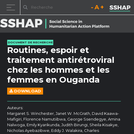
Diminuez la taille de la pol
Réinitialisez la t
Augmentez l
Passer au contenu
DOCUMENT DE RECHERCHE
Routines, espoir et
traitement antirétroviral
chez les hommes et les
femmes en Ouganda
DOWNLOAD
Auteurs:
Margaret S. Winchester, Janet W. McGrath, David Kaawa-
Mafigiri, Florence Namutiibwa, George Ssendegye, Amina
Nalwoga, Emily Kyarikunda, Judith Birungi, Sheila Kisakye,
Nicholas Ayebazibwe, Eddy J. Walakira, Charles