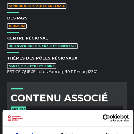
AFRIQUE ORIENTALE ET AUSTRALE
DES PAYS
OUGANDA
CENTRE RÉGIONAL
HUB D’AFRIQUE CENTRALE ET ORIENTALE
THÈMES DES PÔLES RÉGIONAUX
SANTÉ, BIEN-ÊTRE ET SOINS
EST CE QUE JE:
https://doi.org/10.1111/maq.12301
CONTENU ASSOCIÉ
ARTICLE
Note contextuelle : Pratiques
funéraires en Ituri
Cette note est la deuxième produite par " le collectif