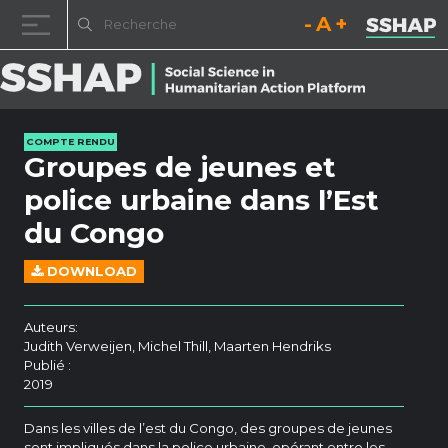
Diminuez la taille de la pol
Réinitialisez la t
Augmentez l
Passer au contenu
COMPTE RENDU
Groupes de jeunes et
police urbaine dans l’Est
du Congo
DOWNLOAD
Auteurs:
Judith Verweijen, Michel Thill, Maarten Hendriks
Publié :
2019
Dans les villes de l’est du Congo, des groupes de jeunes
sont impliqués dans la police urbaine, opérant entre les