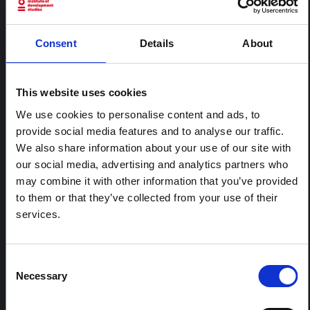
ARTICLE
Note contextuelle : Pratiques
Consent
Details
About
funéraires en Ituri
Cette note est la deuxième produite par " le collectif
This website uses cookies
pour l'Ituri ", un réseau informel principalement animé
par des chercheurs en sciences sociales qui fournissent
We use cookies to personalise content and ads, to
des informations contextuelles pour la réponse à
provide social media features and to analyse our traffic.
l'épidémie d'Ebola à Bundibugyo dans l'Ituri, à l'est de
We also share information about your use of our site with
la RDC. Cette note développe les…
HAL Sciences ouvertes
2026
our social media, advertising and analytics partners who
may combine it with other information that you’ve provided
to them or that they’ve collected from your use of their
ARTICLE
services.
Note contextuelle sur l'épidémie
d'Ebola Bundibugyo en Ituri (2026)
Cette note fournit un contexte sur la province de l'Ituri,
Consent
actuellement touchée par une épidémie d'Ebola
Necessary
Selection
Bundibugyo. La note n'aborde pas directement
l'actualité et les derniers développements de la
réponse à Ebola, mais présente le contexte général